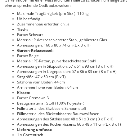
Gartenmöbel mit einer wasserdichten Hülle zu schützen, um lange Zeit
eine ansprechende Optik aufzuweisen.
Maximale Tragfähigkeit (pro Sitz ): 110 kg
UV-beständig
Zusammenbau erforderlich: Ja
Tisch:
Farbe: Schwarz
Material: Pulverbeschichteter Stahl, gehärtetes Glas
Abmessungen: 160 x 80 x 74 cm (L x B x H)
Garten-Relaxsessel:
Farbe: Beige
Material: PE-Rattan, pulverbeschichteter Stahl
Abmessungen in Sitzposition: 57 x 61 x 93 cm (B x T x H)
Abmessungen in Liegeposition: 57 x 86 x 83 cm (B x T x H)
Sitzgröße: 47 x 50 cm (B x T)
Sitzhöhe vom Boden: 44 cm
Armlehnenhöhe vom Boden: 64 cm
Kissen:
Farbe: Cremeweiß
Bezugsmaterial: Stoff (100% Polyester)
Füllmaterial des Sitzkissen: Schaumstoff
Füllmaterial des Rückenkissens: Baumwollfaser
Abmessungen des Sitzkissens: 48 x 51 x 3 cm (B x T x H)
Abmessungen des Rückenkissens: 66 x 48 x 11 cm (L x B x T)
Lieferung umfasst:
1 x Gartentisch