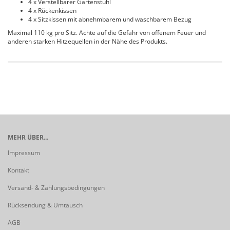
4 x Verstellbarer Gartenstuhl
4 x Rückenkissen
4 x Sitzkissen mit abnehmbarem und waschbarem Bezug
Maximal 110 kg pro Sitz. Achte auf die Gefahr von offenem Feuer und
anderen starken Hitzequellen in der Nähe des Produkts.
MEHR ÜBER...
Impressum
Kontakt
Versand- & Zahlungsbedingungen
Rücksendung & Umtausch
AGB