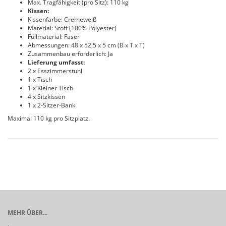
Max. Tragfähigkeit (pro Sitz): 110 kg
Kissen:
Kissenfarbe: Cremeweiß
Material: Stoff (100% Polyester)
Füllmaterial: Faser
Abmessungen: 48 x 52,5 x 5 cm (B x T x T)
Zusammenbau erforderlich: Ja
Lieferung umfasst:
2 x Esszimmerstuhl
1 x Tisch
1 x Kleiner Tisch
4 x Sitzkissen
1 x 2-Sitzer-Bank
Maximal 110 kg pro Sitzplatz.
MEHR ÜBER...