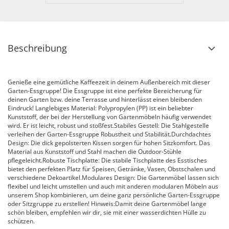
Beschreibung
Genieße eine gemütliche Kaffeezeit in deinem Außenbereich mit dieser
Garten-Essgruppe! Die Essgruppe ist eine perfekte Bereicherung für
deinen Garten bzw. deine Terrasse und hinterlässt einen bleibenden
Eindruck! Langlebiges Material: Polypropylen (PP) ist ein beliebter
Kunststoff, der bei der Herstellung von Gartenmöbeln häufig verwendet
wird. Er ist leicht, robust und stoßfest.Stabiles Gestell: Die Stahlgestelle
verleihen der Garten-Essgruppe Robustheit und Stabilität.Durchdachtes
Design: Die dick gepolsterten Kissen sorgen für hohen Sitzkomfort. Das
Material aus Kunststoff und Stahl machen die Outdoor-Stühle
pflegeleicht.Robuste Tischplatte: Die stabile Tischplatte des Esstisches
bietet den perfekten Platz für Speisen, Getränke, Vasen, Obstschalen und
verschiedene Dekoartikel.Modulares Design: Die Gartenmöbel lassen sich
flexibel und leicht umstellen und auch mit anderen modularen Möbeln aus
unserem Shop kombinieren, um deine ganz persönliche Garten-Essgruppe
oder Sitzgruppe zu erstellen! Hinweis:Damit deine Gartenmöbel lange
schön bleiben, empfehlen wir dir, sie mit einer wasserdichten Hülle zu
schützen.