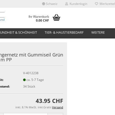
Schweiz
Kundenlogin
Merkzettel
Ihr Warenkorb
anslate
0.00 CHF
UNDHEIT & SCHÖNHEIT
TIER- & HAUSTIERBEDARF
WEITERE
gernetz mit Gummiseil Grün
 m PP
V-4012238
it:
ca. 5-7 Tage
stand:
34
Stück
43.95 CHF
inkl. 8.1% MwSt. inkl.Gratis
Versand