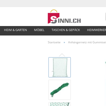
HEIM & GARTEN
MÖBEL
TASCHEN & GEPÄCK
HEIMWERKE
Startseite
»
Anhängernetz mit Gummiseil