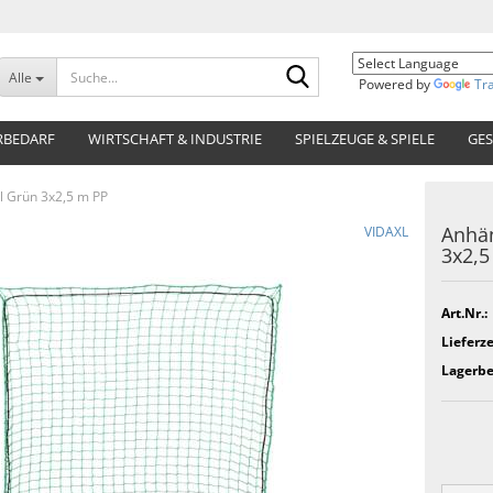
Suche...
Alle
Powered by
Tr
RBEDARF
WIRTSCHAFT & INDUSTRIE
SPIELZEUGE & SPIELE
GES
 Grün 3x2,5 m PP
Anhän
VIDAXL
3x2,5
Art.Nr.:
Lieferze
Lagerbe