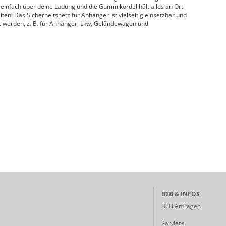
 einfach über deine Ladung und die Gummikordel hält alles an Ort
ten: Das Sicherheitsnetz für Anhänger ist vielseitig einsetzbar und
 werden, z. B. für Anhänger, Lkw, Geländewagen und
B2B & INFOS
B2B Anfragen
Karriere