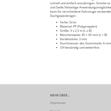
schnell und einfach anzubringen. Strecke es
und Stelle.Vielseitige Anwendungsmöglichkei
kann für verschiedene Fahrzeuge verwendet
Dachgepäckträger.
Farbe: Grün
Material: PP (Polypropylen)
Größe: 3 x 2,5 m (L x B)
Maschenweite: 45 × 45 mm (L × B)
Kordelstärke: 3 mm
Durchmesser des Gummiseils: 6 mm
UV-beständig und wetterfest
MEHR ÜBER...
Impressum