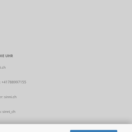
IE UHR
i.ch
:
+41788997155
: sinni.ch
 sinni_ch