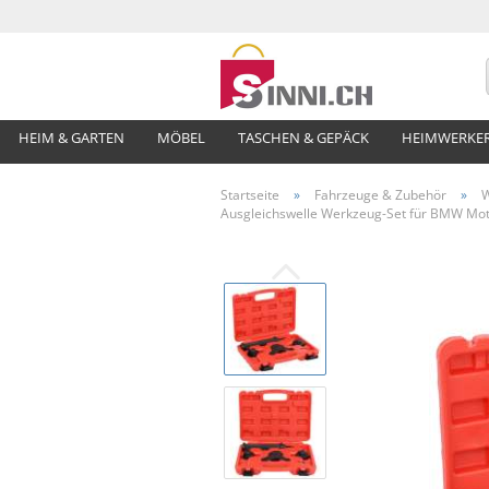
HEIM & GARTEN
MÖBEL
TASCHEN & GEPÄCK
HEIMWERKE
Startseite
»
Fahrzeuge & Zubehör
»
W
Ausgleichswelle Werkzeug-Set für BMW Mot