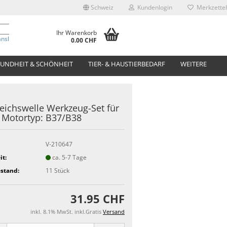
Schweiz
Kundenlogin
Merkzettel
Ihr Warenkorb
anslate
0.00 CHF
UNDHEIT & SCHÖNHEIT
TIER- & HAUSTIERBEDARF
WEITERE
eichswelle Werkzeug-Set für
Motortyp: B37/B38
V-210647
it:
ca. 5-7 Tage
stand:
11
Stück
31.95 CHF
inkl. 8.1% MwSt. inkl.Gratis
Versand