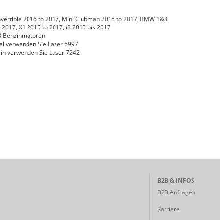
nvertible 2016 to 2017, Mini Clubman 2015 to 2017, BMW 1&3
o 2017, X1 2015 to 2017, i8 2015 bis 2017
8 Benzinmotoren
sel verwenden Sie Laser 6997
zin verwenden Sie Laser 7242
B2B & INFOS
B2B Anfragen
Karriere