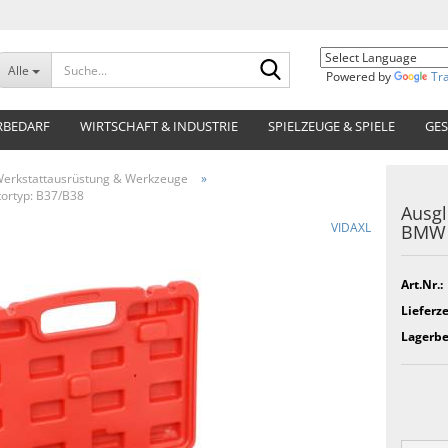
Suche...
Alle
Powered by
Tr
RBEDARF
WIRTSCHAFT & INDUSTRIE
SPIELZEUGE & SPIELE
GES
erkstattausrüstung & Werkzeuge
»
ortyp: B37/B38
Ausgl
VIDAXL
BMW 
Art.Nr.:
Lieferze
Lagerbe