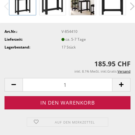
Art.Nr.:
V-854410
Lieferzeit:
ca. 5-7 Tage
Lagerbestand:
17
Stück
185.95 CHF
inkl. 8.1% MwSt. inkl.Gratis
Versand
AUF DEN MERKZETTEL