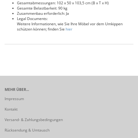
Gesamtabmessungen: 102 x 50 x 103,5 cm (B x T x H)
Gesamte Belastbarkeit: 90 kg
Zusammenbau erforderlich: Ja
Legal Documents:
Weitere Informationen, wie Sie Ihre Möbel vor dem Umkippen
schützen können; finden Sie
hier
MEHR ÜBER...
Impressum
Kontakt
Versand- & Zahlungsbedingungen
Rücksendung & Umtausch