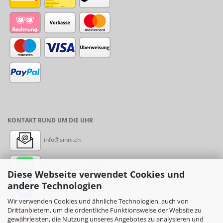
KONTAKT RUND UM DIE UHR
info@sinni.ch
Nachricht:
+41788997155
Diese Webseite verwendet Cookies und
andere Technologien
Messenger: sinni.ch
Wir verwenden Cookies und ähnliche Technologien, auch von
Drittanbietern, um die ordentliche Funktionsweise der Website zu
Instagram: sinni_ch
gewährleisten, die Nutzung unseres Angebotes zu analysieren und