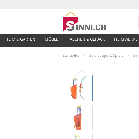
HEIM & GARTEN
MÖBEL
TASCHEN & GEPÄCK
HEIMWERKE
Startseite
»
Spielzeuge & Spiele
»
Sp