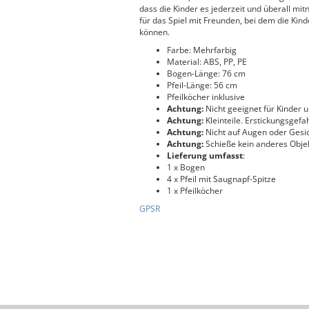
dass die Kinder es jederzeit und überall mit
für das Spiel mit Freunden, bei dem die Kind
können.
Farbe: Mehrfarbig
Material: ABS, PP, PE
Bogen-Länge: 76 cm
Pfeil-Länge: 56 cm
Pfeilköcher inklusive
Achtung:
Nicht geeignet für Kinder u
Achtung:
Kleinteile. Erstickungsgefa
Achtung:
Nicht auf Augen oder Gesic
Achtung:
Schieße kein anderes Objekt
Lieferung umfasst
:
1 x Bogen
4 x Pfeil mit Saugnapf-Spitze
1 x Pfeilköcher
GPSR