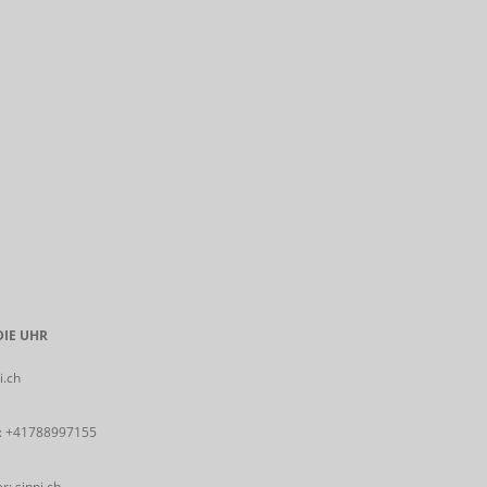
IE UHR
i.ch
:
+41788997155
: sinni.ch