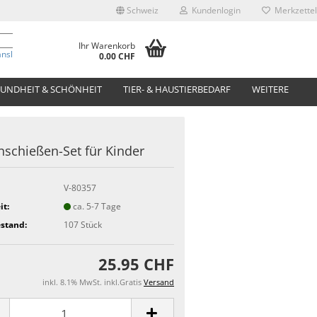
Schweiz
Kundenlogin
Merkzettel
Ihr Warenkorb
anslate
0.00 CHF
UNDHEIT & SCHÖNHEIT
TIER- & HAUSTIERBEDARF
WEITERE
schießen-Set für Kinder
V-80357
it:
ca. 5-7 Tage
stand:
107
Stück
25.95 CHF
inkl. 8.1% MwSt. inkl.Gratis
Versand