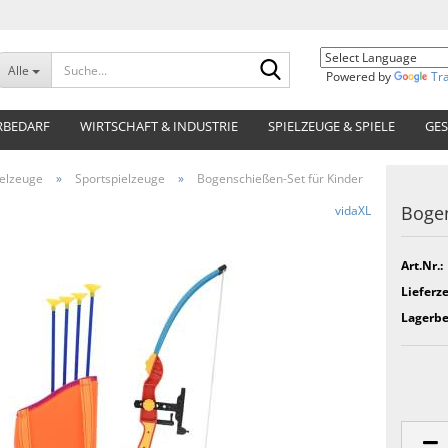
Suche...
Alle
Powered by
Tr
RBEDARF
WIRTSCHAFT & INDUSTRIE
SPIELZEUGE & SPIELE
GES
ielzeuge
»
Sportspielzeuge
»
Bogenschießen-Set für Kinder
Bogen
vidaXL
Art.Nr.:
Lieferze
Lagerbe