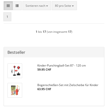
Sortieren nach
pro Seite
Sortieren nach
80 pro Seite
1
1
bis
17
(von insgesamt
17
)
Bestseller
Kinder-Punchingball-Set 87 - 120 cm
59.95 CHF
Bogenschießen-Set mit Zielscheibe für Kinder
63.95 CHF