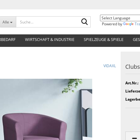
Suche...
Alle
Powered by
Tr
RBEDARF
WIRTSCHAFT & INDUSTRIE
SPIELZEUGE & SPIELE
GES
Clubs
VIDAXL
Art.Nr.:
Lieferze
Lagerbe