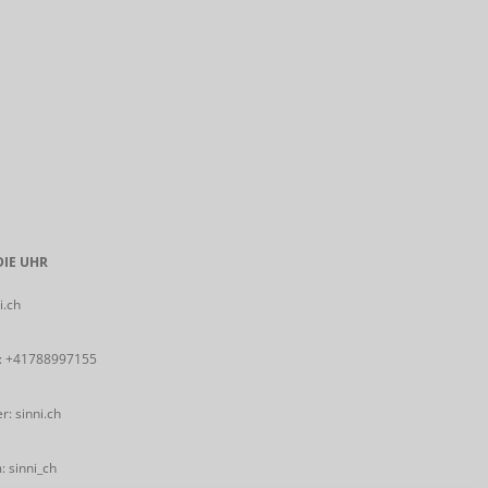
IE UHR
i.ch
:
+41788997155
: sinni.ch
 sinni_ch