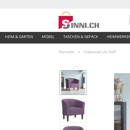
HEIM & GARTEN
MÖBEL
TASCHEN & GEPÄCK
HEIMWERKE
Startseite
»
Clubsessel Lila Stoff