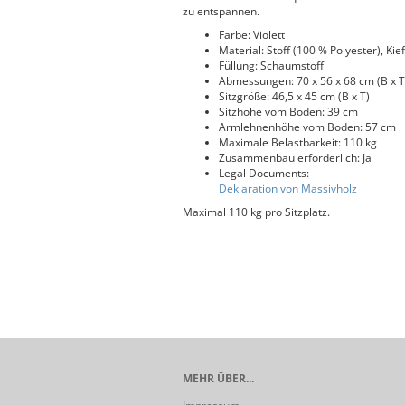
zu entspannen.
Farbe: Violett
Material: Stoff (100 % Polyester), Kie
Füllung: Schaumstoff
Abmessungen: 70 x 56 x 68 cm (B x T
Sitzgröße: 46,5 x 45 cm (B x T)
Sitzhöhe vom Boden: 39 cm
Armlehnenhöhe vom Boden: 57 cm
Maximale Belastbarkeit: 110 kg
Zusammenbau erforderlich: Ja
Legal Documents:
Deklaration von Massivholz
Maximal 110 kg pro Sitzplatz.
MEHR ÜBER...