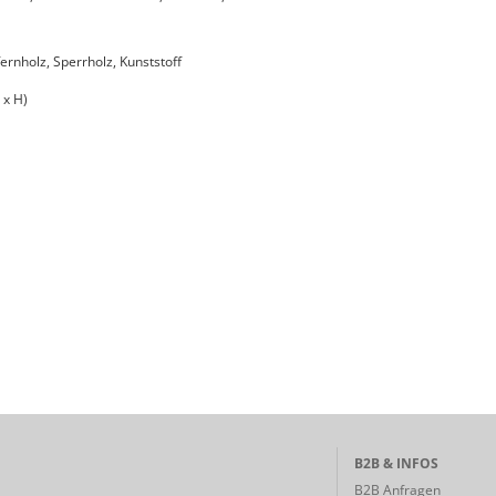
fernholz, Sperrholz, Kunststoff
 x H)
B2B & INFOS
B2B Anfragen