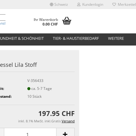
Schweiz
Kundenlogin
Merkzettel
Ihr Warenkorb
anslate
0.00 CHF
UNDHEIT & SCHÖNHEIT
TIER- & HAUSTIERBEDARF
WEITERE
essel Lila Stoff
V-356433
it:
ca. 5-7 Tage
stand:
10
Stück
197.95 CHF
inkl. 8.1% MwSt. inkl.Gratis
Versand