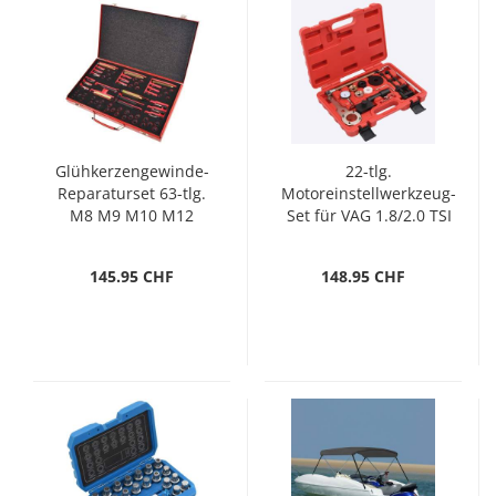
Glühkerzengewinde-
22-tlg.
Reparaturset 63-tlg.
Motoreinstellwerkzeug-
M8 M9 M10 M12
Set für VAG 1.8/2.0 TSI
TFSI
145.95 CHF
148.95 CHF