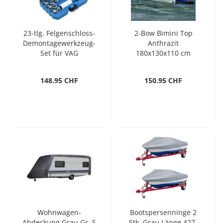
23-tlg. Felgenschloss-
2-Bow Bimini Top
Demontagewerkzeug-
Anthrazit
Set für VAG
180x130x110 cm
148.95 CHF
150.95 CHF
Wohnwagen-
Bootspersenninge 2
Abdeckung Grau Gr. S
Stk. Grau Länge 427-