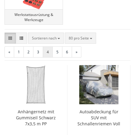
Werkstattausrüstung &
Werkzeuge
Sortieren nach
pro Seite
Sortieren nach
80 pro Seite
«
1
2
3
4
5
6
»
Anhängernetz mit
Autoabdeckung für
Gummiseil Schwarz
SUV mit
7x3,5 m PP
Schnallenriemen Voll
Silbern L PEVA