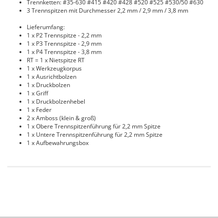
Trennketten: #35-630 #415 #420 #428 #520 #525 #530/50 #630
3 Trennspitzen mit Durchmesser 2,2 mm / 2,9 mm / 3,8 mm
Lieferumfang:
1 x P2 Trennspitze - 2,2 mm
1 x P3 Trennspitze - 2,9 mm
1 x P4 Trennspitze - 3,8 mm
RT = 1 x Nietspitze RT
1 x Werkzeugkorpus
1 x Ausrichtbolzen
1 x Druckbolzen
1 x Griff
1 x Druckbolzenhebel
1 x Feder
2 x Amboss (klein & groß)
1 x Obere Trennspitzenführung für 2,2 mm Spitze
1 x Untere Trennspitzenführung für 2,2 mm Spitze
1 x Aufbewahrungsbox