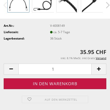
Art.Nr.:
V-4008149
Lieferzeit:
ca. 5-7 Tage
Lagerbestand:
36
Stück
35.95 CHF
inkl. 8.1% MwSt. inkl.Gratis
Versand
AUF DEN MERKZETTEL