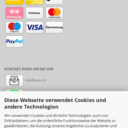
KONTAKT RUND UM DIE UHR
info@sinni.ch
Nachricht:
+41788997155
Diese Webseite verwendet Cookies und
andere Technologien
Messenger: sinni.ch
Wir verwenden Cookies und ähnliche Technologien, auch von
Drittanbietern, um die ordentliche Funktionsweise der Website zu
Instagram: sinni_ch
gewährleisten, die Nutzung unseres Angebotes zu analysieren und