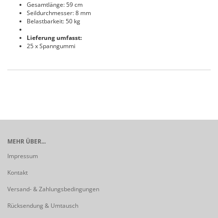
Gesamtlänge: 59 cm
Seildurchmesser: 8 mm
Belastbarkeit: 50 kg
Lieferung umfasst:
25 x Spanngummi
MEHR ÜBER...
Impressum
Kontakt
Versand- & Zahlungsbedingungen
Rücksendung & Umtausch