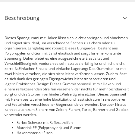
Beschreibung
Dieses Spanngummi mit Haken lässt sich leicht anbringen und abnehmen
und eignet sich ideal, um verschiedene Sachen zu sichern oder zu
organisieren. Langlebig und robust: Dieses Bungee-Seil besteht aus
Polypropylen und Gummi. Es ist elastisch und sorgt für eine konstante
Spannung. Daher bietet es eine ausgezeichnete Elastizität und
Verschleißfestigkeit, wodurch es sehr strapazierfähig ist und nicht leicht
zerreißt.Einfacher Einsatz und einfache Lagerung: Das Gummiseil ist mit
zwei Haken versehen, die sich nicht leicht verformen lassen. Zudem lässt
es sich dank des geringen Eigengewichts leicht transportieren und
lagern.Praktisches Design: Dieses Gummispannseil ist mit Haken und
einem reflektierenden Streifen versehen, der nachts für mehr Sichtbarkeit
sorgt und das Stolpern verhindert.Vielseitig einsetzbar: Dieses Spannseil
mit Haken besitzt eine hohe Elastizität und lässt sich zum Transportieren
und Festbinden verschiedener Gegenstände verwenden. Darüber hinaus
kann es auch zum Sichern von Zelten, Planen, Tarps, Bannern und Gepäck
verwendet werden.
Farbe: Schwarz mit Reflexstreifen
Material: PP (Polypropylen) und Gummi
Hakenmaterial: Eisen