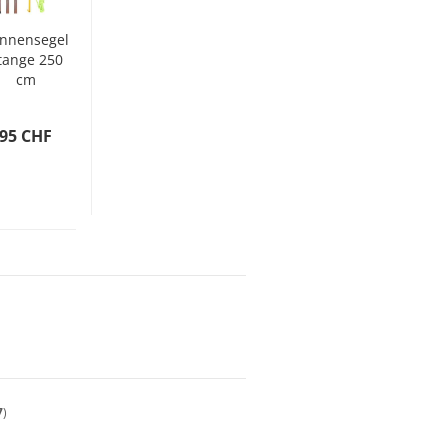
nnensegel
tange 250
cm
erzinkter
Stahl
.95 CHF
7
)