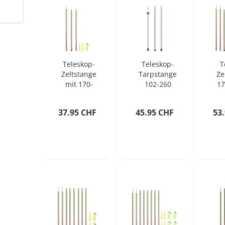
Teleskop-
Teleskop-
T
Zeltstange
Tarpstange
Ze
mit 170-
102-260
17
255 cm
cm
Länge
Aluminium
V
37.95 CHF
45.95 CHF
53
Verzinkter
Stahl