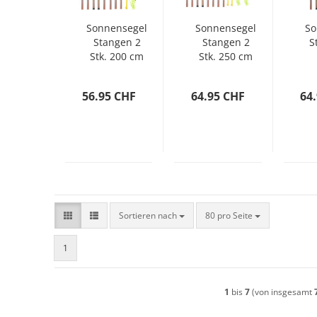
Sonnensegel
Sonnensegel
So
Stangen 2
Stangen 2
S
Stk. 200 cm
Stk. 250 cm
Verzinkter
Verzinkter
V
Stahl
Stahl
56.95 CHF
64.95 CHF
64
Sortieren nach
pro Seite
Sortieren nach
80 pro Seite
1
1
bis
7
(von insgesamt