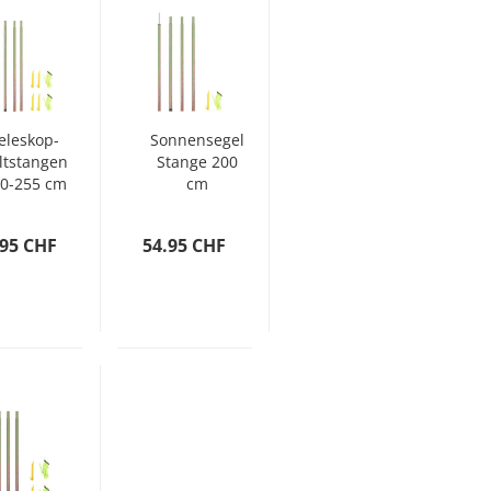
eleskop-
Sonnensegel
ltstangen
Stange 200
0-255 cm
cm
2 Stk.
Verzinkter
erzinkter
Stahl
.95 CHF
54.95 CHF
Stahl