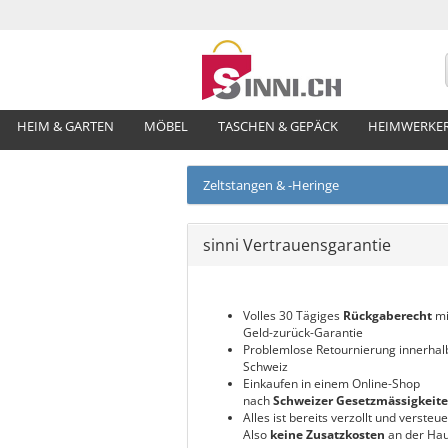
HEIM & GARTEN
MÖBEL
TASCHEN & GEPÄCK
HEIMWERKE
Zeltstangen & -Heringe
sinni Vertrauensgarantie
Volles 30 Tägiges
Rückgaberecht
mi
Geld-zurück-Garantie
Problemlose Retournierung innerhal
Schweiz
Einkaufen in einem Online-Shop
nach
Schweizer Gesetzmässigkeit
Alles ist bereits verzollt und versteue
Also
keine Zusatzkosten
an der Hau