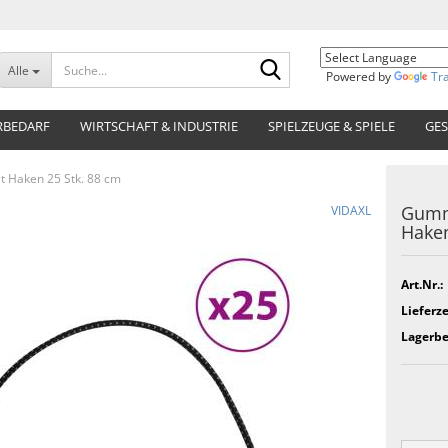
Suche...
Alle
Powered by
Tr
RBEDARF
WIRTSCHAFT & INDUSTRIE
SPIELZEUGE & SPIELE
GES
t Haken 25 Stk. 88 cm
Gummi
VIDAXL
Haken
Art.Nr.:
Lieferze
Lagerbe