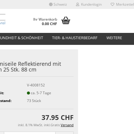
Schweiz
Kundenlogin
Merkzettel
Ihr Warenkorb
anslate
0.00 CHF
UNDHEIT & SCHÖNHEIT
TIER- & HAUSTIERBEDARF
WEITERE
seile Reflektierend mit
 25 Stk. 88 cm
V-4008152
it:
ca. 5-7 Tage
stand:
73
Stück
37.95 CHF
inkl. 8.1% MwSt. inkl.Gratis
Versand