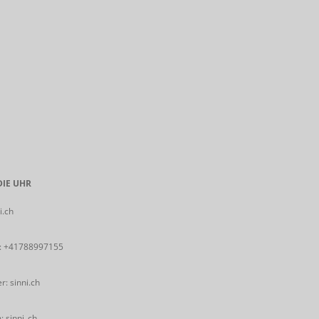
IE UHR
i.ch
:
+41788997155
: sinni.ch
 sinni_ch