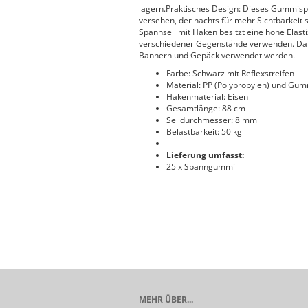
lagern.Praktisches Design: Dieses Gummispa
versehen, der nachts für mehr Sichtbarkeit s
Spannseil mit Haken besitzt eine hohe Elast
verschiedener Gegenstände verwenden. Darü
Bannern und Gepäck verwendet werden.
Farbe: Schwarz mit Reflexstreifen
Material: PP (Polypropylen) und Gu
Hakenmaterial: Eisen
Gesamtlänge: 88 cm
Seildurchmesser: 8 mm
Belastbarkeit: 50 kg
Lieferung umfasst:
25 x Spanngummi
MEHR ÜBER...