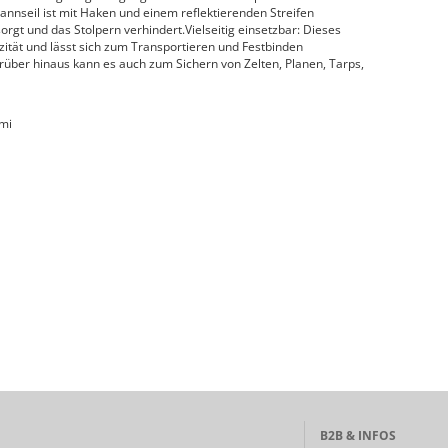
nnseil ist mit Haken und einem reflektierenden Streifen
orgt und das Stolpern verhindert.Vielseitig einsetzbar: Dieses
izität und lässt sich zum Transportieren und Festbinden
ber hinaus kann es auch zum Sichern von Zelten, Planen, Tarps,
mmi
B2B & INFOS