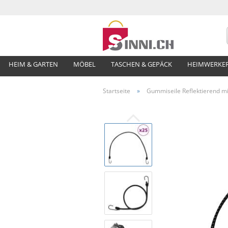
HEIM & GARTEN
MÖBEL
TASCHEN & GEPÄCK
HEIMWERKE
Startseite
»
Gummiseile Reflektierend mi