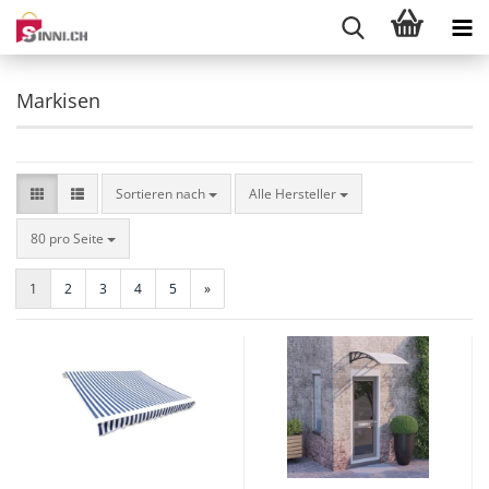
Markisen
Sortieren nach
Sortieren nach
Alle Hersteller
pro Seite
80 pro Seite
1
2
3
4
5
»