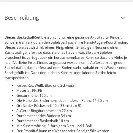
Beschreibung
Dieses Basketball-Set bietet nicht nur eine gesunde Aktivität für Kinder,
sondern trainiert durch den Spielspaß auch ihre Hand-Augen-Koordination.
Dieses Spielset wird mit einem Ring, einem 3-farbigen Netz und einem
Basketball geliefert, so dass Sie alles haben, was Sie zum Spielen
brauchen! Es verfügt über ein herausnehmbares Rohr, so dass die Höhe je
nach Vorliebe Ihres Kindes angepasst werden kann. Außerdem sorgt der
Sockel dafür, dass er fest auf dem Boden steht, sobald er mit Wasser oder
Sand gefüllt ist. Dank der leichten Konstruktion können Sie ihn leicht
transportieren.
Farbe: Rot, Weiß, Blau und Schwarz
Material: PP, PE
Gesamthöhe: 160 cm
Die Höhe des Entfernens des mittleren Rohrs: 114,5 cm
Größe der Rückwand: 40 x 33 cm (L x B)
Äußerer Ringdurchmesser: 22 cm
Durchmesser des Bodens: 34 cm
Durchmesser Basketball: 16 cm
Mit Kunststoffring, 3-farbigem Netz und 1 Ball
Der Standfuß kann mit Wasser oder Sand gefüllt werden