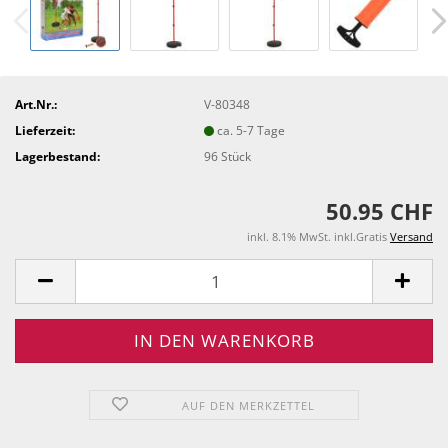
Art.Nr.:
V-80348
Lieferzeit:
ca. 5-7 Tage
Lagerbestand:
96
Stück
50.95 CHF
inkl. 8.1% MwSt. inkl.Gratis
Versand
AUF DEN MERKZETTEL