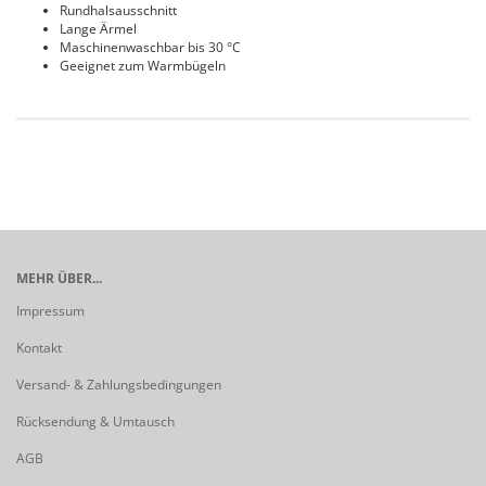
Rundhalsausschnitt
Lange Ärmel
Maschinenwaschbar bis 30 °C
Geeignet zum Warmbügeln
MEHR ÜBER...
Impressum
Kontakt
Versand- & Zahlungsbedingungen
Rücksendung & Umtausch
AGB