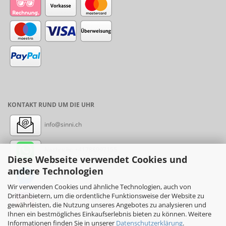
KONTAKT RUND UM DIE UHR
info@sinni.ch
Nachricht:
+41788997155
Diese Webseite verwendet Cookies und
andere Technologien
Messenger: sinni.ch
Wir verwenden Cookies und ähnliche Technologien, auch von
Drittanbietern, um die ordentliche Funktionsweise der Website zu
Instagram: sinni_ch
gewährleisten, die Nutzung unseres Angebotes zu analysieren und
Ihnen ein bestmögliches Einkaufserlebnis bieten zu können. Weitere
Informationen finden Sie in unserer
Datenschutzerklärung
.