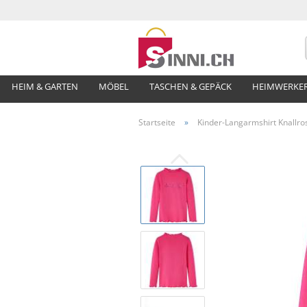
HEIM & GARTEN
MÖBEL
TASCHEN & GEPÄCK
HEIMWERKE
Startseite
»
Kinder-Langarmshirt Knallro