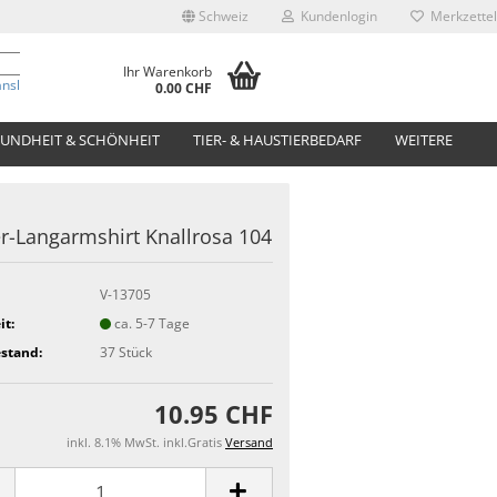
Schweiz
Kundenlogin
Merkzettel
Ihr Warenkorb
anslate
0.00 CHF
UNDHEIT & SCHÖNHEIT
TIER- & HAUSTIERBEDARF
WEITERE
r-Langarmshirt Knallrosa 104
V-13705
it:
ca. 5-7 Tage
stand:
37
Stück
10.95 CHF
inkl. 8.1% MwSt. inkl.Gratis
Versand