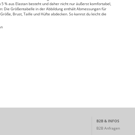
 5 % aus Elastan besteht und daher nicht nur äußerst komfortabel,
en: Die Größentabelle in der Abbildung enthält Abmessungen für
e Größe, Brust, Taille und Hüfte abdecken. So kannst du leicht die
an
B2B & INFOS
B2B Anfragen