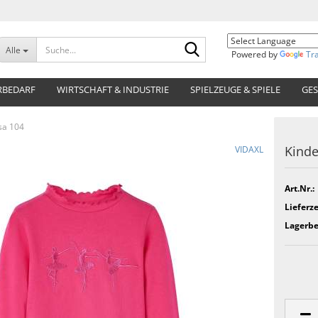
Suche...
Alle
Powered by
Tr
RBEDARF
WIRTSCHAFT & INDUSTRIE
SPIELZEUGE & SPIELE
GES
sa 104
Kinde
VIDAXL
Art.Nr.:
Lieferze
Lagerbe