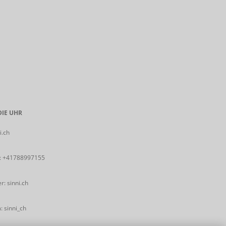
IE UHR
i.ch
:
+41788997155
: sinni.ch
 sinni_ch