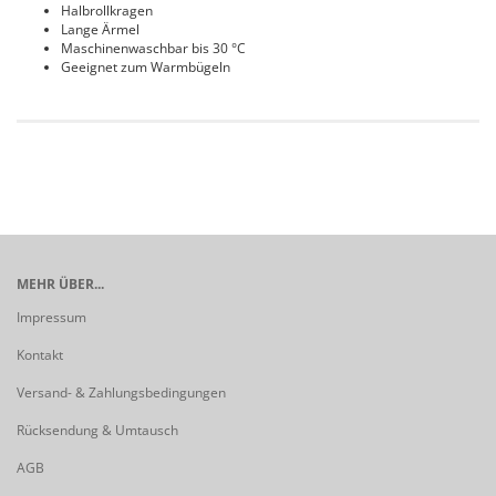
Halbrollkragen
Lange Ärmel
Maschinenwaschbar bis 30 °C
Geeignet zum Warmbügeln
MEHR ÜBER...
Impressum
Kontakt
Versand- & Zahlungsbedingungen
Rücksendung & Umtausch
AGB