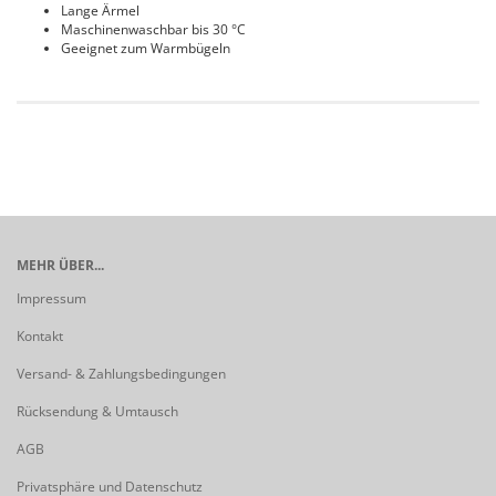
Lange Ärmel
Maschinenwaschbar bis 30 °C
Geeignet zum Warmbügeln
MEHR ÜBER...
Impressum
Kontakt
Versand- & Zahlungsbedingungen
Rücksendung & Umtausch
AGB
Privatsphäre und Datenschutz