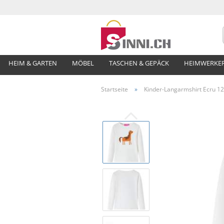
HEIM & GARTEN
MÖBEL
TASCHEN & GEPÄCK
HEIMWERKE
Startseite
»
Kinder-Langarmshirt Ecru 1