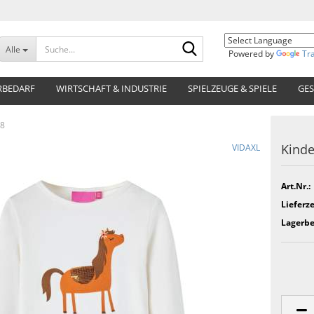
Suche...
Alle
Powered by
Tr
RBEDARF
WIRTSCHAFT & INDUSTRIE
SPIELZEUGE & SPIELE
GES
28
Kinde
VIDAXL
Art.Nr.:
Lieferze
Lagerbe