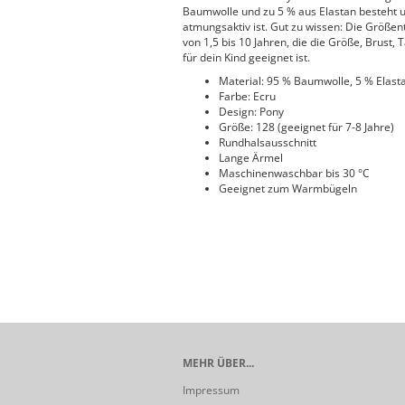
Baumwolle und zu 5 % aus Elastan besteht u
atmungsaktiv ist. Gut zu wissen: Die Größen
von 1,5 bis 10 Jahren, die die Größe, Brust, 
für dein Kind geeignet ist.
Material: 95 % Baumwolle, 5 % Elast
Farbe: Ecru
Design: Pony
Größe: 128 (geeignet für 7-8 Jahre)
Rundhalsausschnitt
Lange Ärmel
Maschinenwaschbar bis 30 °C
Geeignet zum Warmbügeln
MEHR ÜBER...
Impressum