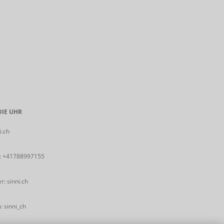
IE UHR
i.ch
:
+41788997155
: sinni.ch
 sinni_ch