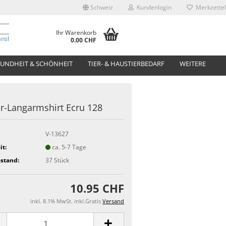
Schweiz
Kundenlogin
Merkzettel
Ihr Warenkorb
anslate
0.00 CHF
UNDHEIT & SCHÖNHEIT
TIER- & HAUSTIERBEDARF
WEITERE
r-Langarmshirt Ecru 128
V-13627
it:
ca. 5-7 Tage
stand:
37
Stück
10.95 CHF
inkl. 8.1% MwSt. inkl.Gratis
Versand