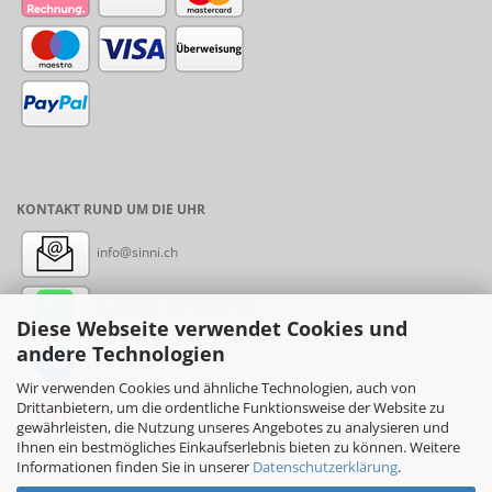
KONTAKT RUND UM DIE UHR
info@sinni.ch
Nachricht:
+41788997155
Diese Webseite verwendet Cookies und
andere Technologien
Messenger: sinni.ch
Wir verwenden Cookies und ähnliche Technologien, auch von
Drittanbietern, um die ordentliche Funktionsweise der Website zu
Instagram: sinni_ch
gewährleisten, die Nutzung unseres Angebotes zu analysieren und
Ihnen ein bestmögliches Einkaufserlebnis bieten zu können. Weitere
Informationen finden Sie in unserer
Datenschutzerklärung
.