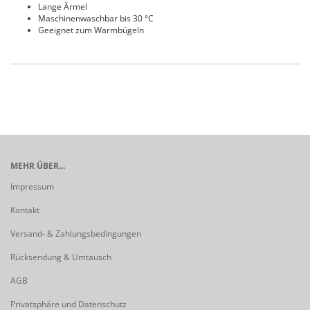
Lange Ärmel
Maschinenwaschbar bis 30 °C
Geeignet zum Warmbügeln
MEHR ÜBER...
Impressum
Kontakt
Versand- & Zahlungsbedingungen
Rücksendung & Umtausch
AGB
Privatsphäre und Datenschutz