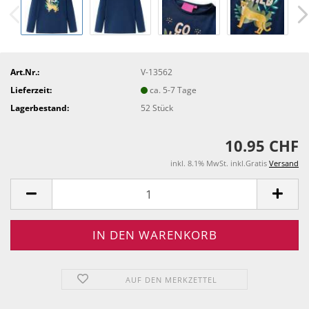
Art.Nr.:
V-13562
Lieferzeit:
ca. 5-7 Tage
Lagerbestand:
52
Stück
10.95 CHF
inkl. 8.1% MwSt. inkl.Gratis
Versand
AUF DEN MERKZETTEL