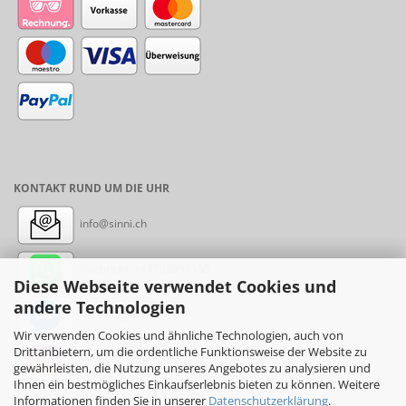
KONTAKT RUND UM DIE UHR
info@sinni.ch
Nachricht:
+41788997155
Diese Webseite verwendet Cookies und
andere Technologien
Messenger: sinni.ch
Wir verwenden Cookies und ähnliche Technologien, auch von
Drittanbietern, um die ordentliche Funktionsweise der Website zu
Instagram: sinni_ch
gewährleisten, die Nutzung unseres Angebotes zu analysieren und
Ihnen ein bestmögliches Einkaufserlebnis bieten zu können. Weitere
Informationen finden Sie in unserer
Datenschutzerklärung
.