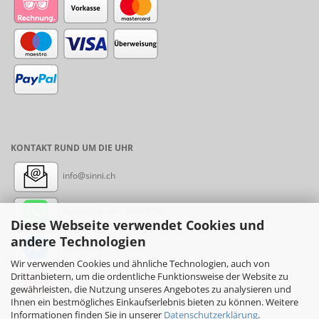
KONTAKT RUND UM DIE UHR
info@sinni.ch
Nachricht:
+41788997155
Diese Webseite verwendet Cookies und
andere Technologien
Messenger: sinni.ch
Wir verwenden Cookies und ähnliche Technologien, auch von
Drittanbietern, um die ordentliche Funktionsweise der Website zu
Instagram: sinni_ch
gewährleisten, die Nutzung unseres Angebotes zu analysieren und
Ihnen ein bestmögliches Einkaufserlebnis bieten zu können. Weitere
Informationen finden Sie in unserer
Datenschutzerklärung
.