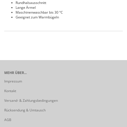
Rundhalsausschnitt
Lange Ärmel
Maschinenwaschbar bis 30 °C
Geeignet zum Warmbügeln
MEHR ÜBER...
Impressum
Kontakt
Versand- & Zahlungsbedingungen
Rücksendung & Umtausch
AGB