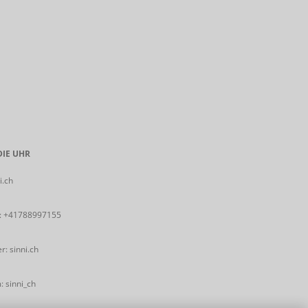
IE UHR
i.ch
:
+41788997155
: sinni.ch
 sinni_ch