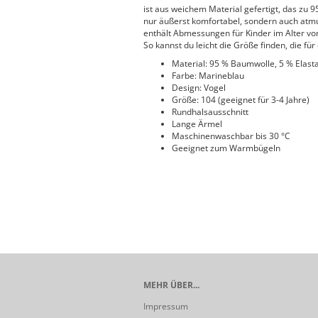
ist aus weichem Material gefertigt, das zu 
nur äußerst komfortabel, sondern auch atmun
enthält Abmessungen für Kinder im Alter von 
So kannst du leicht die Größe finden, die für 
Material: 95 % Baumwolle, 5 % Elast
Farbe: Marineblau
Design: Vogel
Größe: 104 (geeignet für 3-4 Jahre)
Rundhalsausschnitt
Lange Ärmel
Maschinenwaschbar bis 30 °C
Geeignet zum Warmbügeln
MEHR ÜBER...
Impressum