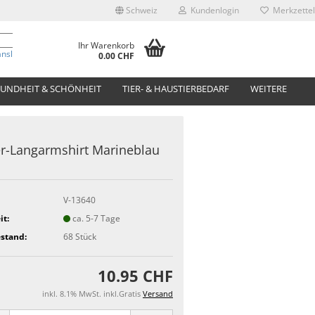
Schweiz
Kundenlogin
Merkzettel
Ihr Warenkorb
anslate
0.00 CHF
UNDHEIT & SCHÖNHEIT
TIER- & HAUSTIERBEDARF
WEITERE
r-Langarmshirt Marineblau
V-13640
it:
ca. 5-7 Tage
stand:
68
Stück
10.95 CHF
inkl. 8.1% MwSt. inkl.Gratis
Versand