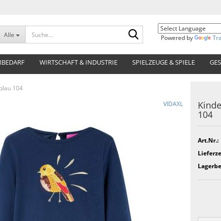
Suche...
Alle
Powered by
Tr
RBEDARF
WIRTSCHAFT & INDUSTRIE
SPIELZEUGE & SPIELE
GES
blau 104
Kinde
VIDAXL
104
Art.Nr.:
Lieferze
Lagerbe