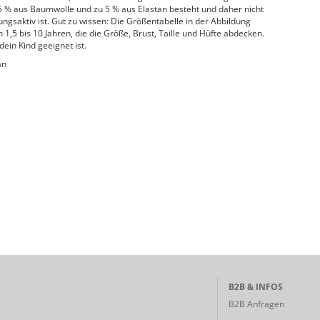
95 % aus Baumwolle und zu 5 % aus Elastan besteht und daher nicht
gsaktiv ist. Gut zu wissen: Die Größentabelle in der Abbildung
1,5 bis 10 Jahren, die die Größe, Brust, Taille und Hüfte abdecken.
dein Kind geeignet ist.
an
B2B & INFOS
B2B Anfragen