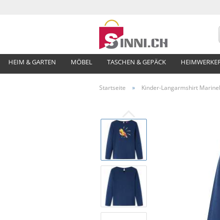
HEIM & GARTEN
MÖBEL
TASCHEN & GEPÄCK
HEIMWERKE
Startseite
»
Kinder-Langarmshirt Marine