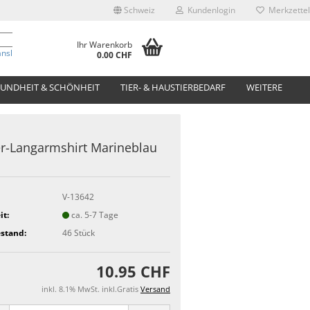
Schweiz
Kundenlogin
Merkzettel
Ihr Warenkorb
anslate
0.00 CHF
UNDHEIT & SCHÖNHEIT
TIER- & HAUSTIERBEDARF
WEITERE
r-Langarmshirt Marineblau
V-13642
it:
ca. 5-7 Tage
stand:
46
Stück
10.95 CHF
inkl. 8.1% MwSt. inkl.Gratis
Versand