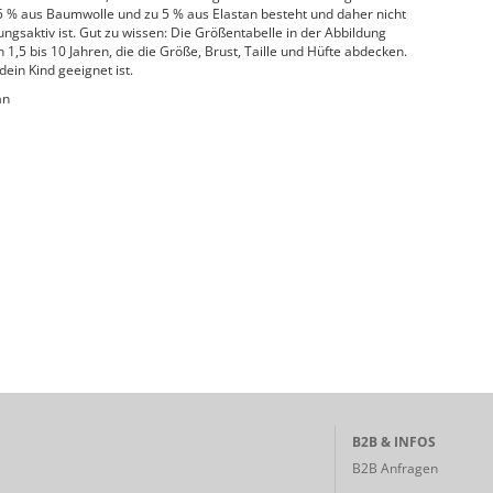
95 % aus Baumwolle und zu 5 % aus Elastan besteht und daher nicht
gsaktiv ist. Gut zu wissen: Die Größentabelle in der Abbildung
1,5 bis 10 Jahren, die die Größe, Brust, Taille und Hüfte abdecken.
dein Kind geeignet ist.
an
B2B & INFOS
B2B Anfragen