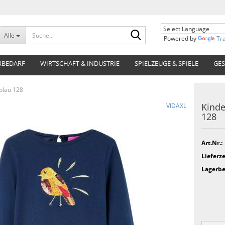
Suche...
Alle
Powered by
Tr
RBEDARF
WIRTSCHAFT & INDUSTRIE
SPIELZEUGE & SPIELE
GES
blau 128
Kinde
VIDAXL
128
Art.Nr.:
Lieferze
Lagerbe