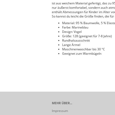
ist aus weichem Material gefertigt, das zu 
nur äußerst komfortabel, sondern auch atmun
enthält Abmessungen für Kinder im Alter von 
So kannst du leicht die Größe finden, die für 
Material: 95 % Baumwolle, 5 % Elast
Farbe: Marineblau
Design: Vogel
Größe: 128 (geeignet für 7-8 Jahre)
Rundhalsausschnitt
Lange Ärmel
Maschinenwaschbar bis 30 °C
Geeignet zum Warmbügeln
MEHR ÜBER...
Impressum