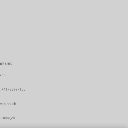
IE UHR
i.ch
:
+41788997155
: sinni.ch
 sinni_ch