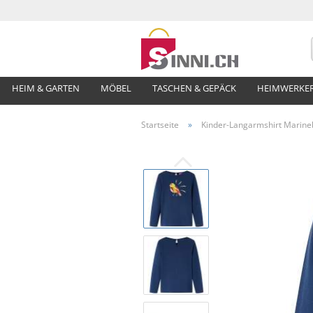
HEIM & GARTEN
MÖBEL
TASCHEN & GEPÄCK
HEIMWERKE
Startseite
»
Kinder-Langarmshirt Marine