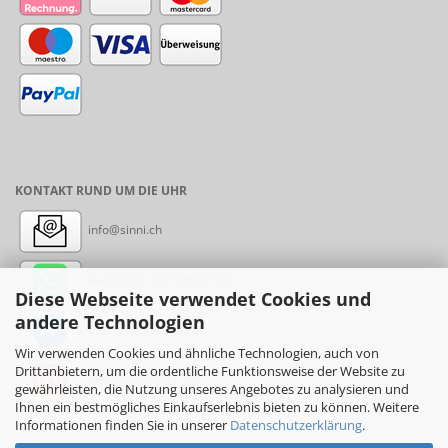
KONTAKT RUND UM DIE UHR
info@sinni.ch
Nachricht:
+41788997155
Diese Webseite verwendet Cookies und
andere Technologien
Messenger: sinni.ch
Wir verwenden Cookies und ähnliche Technologien, auch von
Drittanbietern, um die ordentliche Funktionsweise der Website zu
Instagram: sinni_ch
gewährleisten, die Nutzung unseres Angebotes zu analysieren und
Ihnen ein bestmögliches Einkaufserlebnis bieten zu können. Weitere
Informationen finden Sie in unserer
Datenschutzerklärung
.