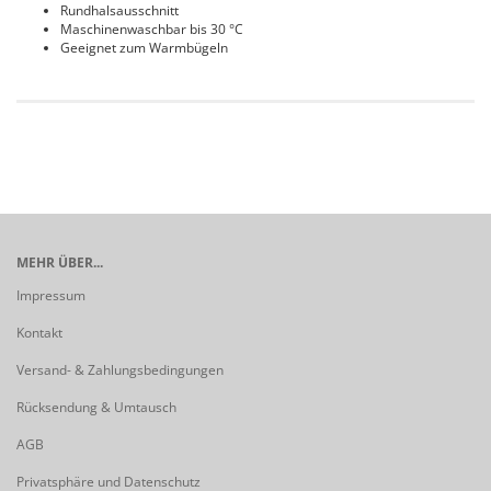
Rundhalsausschnitt
Maschinenwaschbar bis 30 °C
Geeignet zum Warmbügeln
MEHR ÜBER...
Impressum
Kontakt
Versand- & Zahlungsbedingungen
Rücksendung & Umtausch
AGB
Privatsphäre und Datenschutz