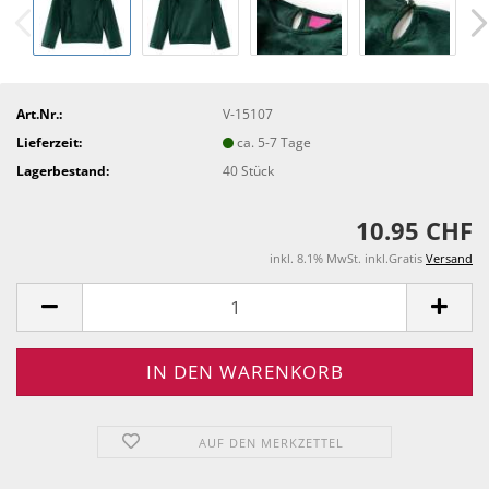
Art.Nr.:
V-15107
Lieferzeit:
ca. 5-7 Tage
Lagerbestand:
40
Stück
10.95 CHF
inkl. 8.1% MwSt. inkl.Gratis
Versand
AUF DEN MERKZETTEL