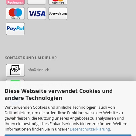
KONTAKT RUND UM DIE UHR
info@sinni.ch
Nachricht:
+41788997155
Diese Webseite verwendet Cookies und
andere Technologien
Messenger: sinni.ch
Wir verwenden Cookies und ähnliche Technologien, auch von
Drittanbietern, um die ordentliche Funktionsweise der Website zu
Instagram: sinni_ch
gewährleisten, die Nutzung unseres Angebotes zu analysieren und
Ihnen ein bestmögliches Einkaufserlebnis bieten zu können. Weitere
Informationen finden Sie in unserer
Datenschutzerklärung
.