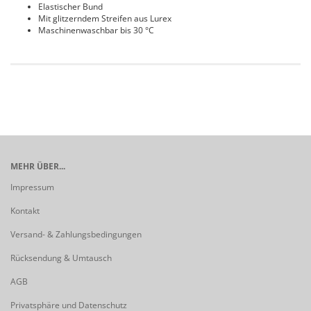
Elastischer Bund
Mit glitzerndem Streifen aus Lurex
Maschinenwaschbar bis 30 °C
MEHR ÜBER...
Impressum
Kontakt
Versand- & Zahlungsbedingungen
Rücksendung & Umtausch
AGB
Privatsphäre und Datenschutz