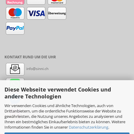
KONTAKT RUND UM DIE UHR
info@sinni.ch
Nachricht:
+41788997155
Diese Webseite verwendet Cookies und
andere Technologien
Messenger: sinni.ch
Wir verwenden Cookies und ähnliche Technologien, auch von
Drittanbietern, um die ordentliche Funktionsweise der Website zu
Instagram: sinni_ch
gewährleisten, die Nutzung unseres Angebotes zu analysieren und
Ihnen ein bestmögliches Einkaufserlebnis bieten zu können. Weitere
Informationen finden Sie in unserer
Datenschutzerklärung
.