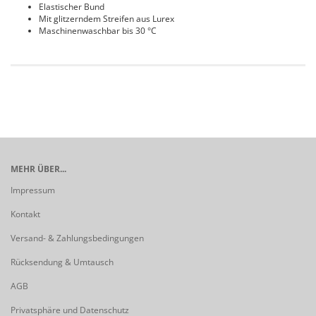
Elastischer Bund
Mit glitzerndem Streifen aus Lurex
Maschinenwaschbar bis 30 °C
MEHR ÜBER...
Impressum
Kontakt
Versand- & Zahlungsbedingungen
Rücksendung & Umtausch
AGB
Privatsphäre und Datenschutz