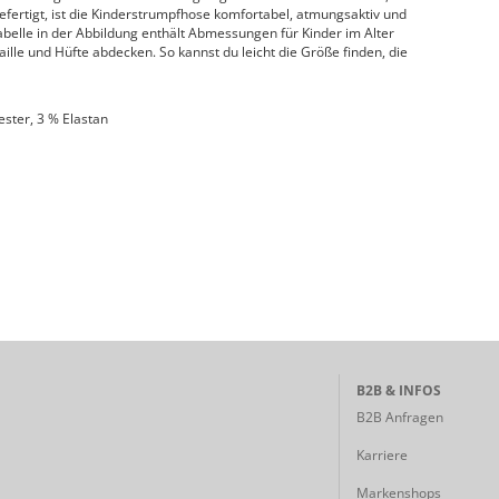
efertigt, ist die Kinderstrumpfhose komfortabel, atmungsaktiv und
abelle in der Abbildung enthält Abmessungen für Kinder im Alter
Taille und Hüfte abdecken. So kannst du leicht die Größe finden, die
ster, 3 % Elastan
B2B & INFOS
B2B Anfragen
Karriere
Markenshops