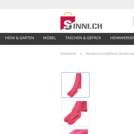
HEIM & GARTEN
MÖBEL
TASCHEN & GEPÄCK
HEIMWERKE
Startseite
»
Kinderstrumpfhose Knallros