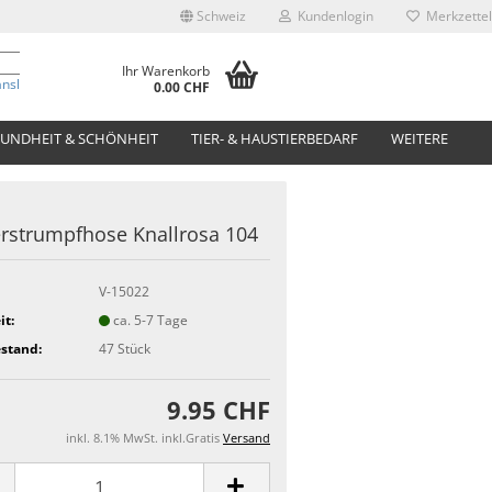
Schweiz
Kundenlogin
Merkzettel
Ihr Warenkorb
anslate
0.00 CHF
UNDHEIT & SCHÖNHEIT
TIER- & HAUSTIERBEDARF
WEITERE
rstrumpfhose Knallrosa 104
V-15022
it:
ca. 5-7 Tage
stand:
47
Stück
9.95 CHF
inkl. 8.1% MwSt. inkl.Gratis
Versand