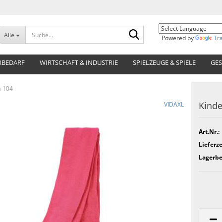
Suche...
Alle
Powered by
Tr
RBEDARF
WIRTSCHAFT & INDUSTRIE
SPIELZEUGE & SPIELE
GES
a 104
Kinde
VIDAXL
Art.Nr.:
Lieferze
Lagerbe