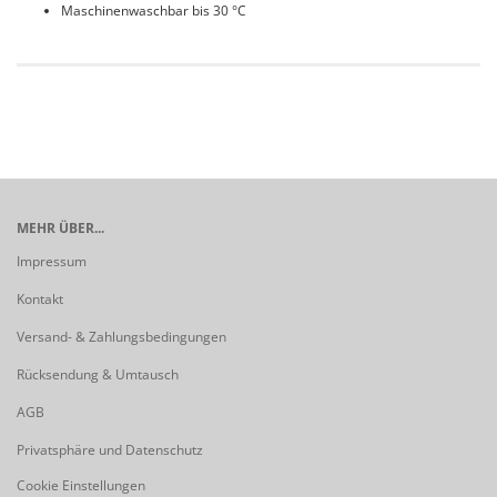
Maschinenwaschbar bis 30 °C
MEHR ÜBER...
Impressum
Kontakt
Versand- & Zahlungsbedingungen
Rücksendung & Umtausch
AGB
Privatsphäre und Datenschutz
Cookie Einstellungen