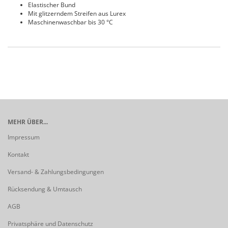
Elastischer Bund
Mit glitzerndem Streifen aus Lurex
Maschinenwaschbar bis 30 °C
MEHR ÜBER...
Impressum
Kontakt
Versand- & Zahlungsbedingungen
Rücksendung & Umtausch
AGB
Privatsphäre und Datenschutz