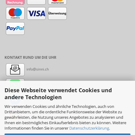
KONTAKT RUND UM DIE UHR
info@sinni.ch
Nachricht:
+41788997155
Diese Webseite verwendet Cookies und
andere Technologien
Messenger: sinni.ch
Wir verwenden Cookies und ähnliche Technologien, auch von
Drittanbietern, um die ordentliche Funktionsweise der Website zu
Instagram: sinni_ch
gewährleisten, die Nutzung unseres Angebotes zu analysieren und
Ihnen ein bestmögliches Einkaufserlebnis bieten zu können. Weitere
Informationen finden Sie in unserer
Datenschutzerklärung
.