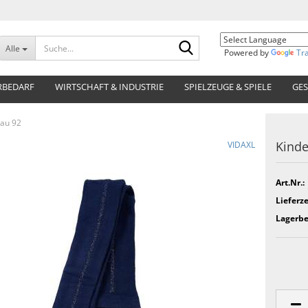
Suche...
Alle
Powered by
Tr
RBEDARF
WIRTSCHAFT & INDUSTRIE
SPIELZEUGE & SPIELE
GES
lau 92
Kinde
VIDAXL
Art.Nr.:
Lieferze
Lagerbe