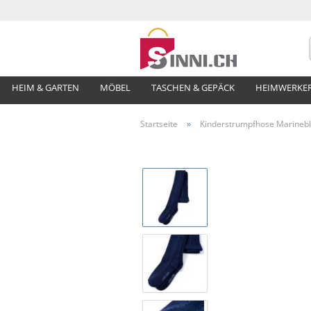
HEIM & GARTEN
MÖBEL
TASCHEN & GEPÄCK
HEIMWERKE
Startseite
»
Kinderstrumpfhose Marineb