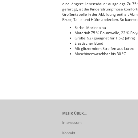
eine längere Lebensdauer ausgelegt. Zu 75 
gefertigt, ist die Kinderstrumpfhose komfort
Größentabelle in der Abbildung enthält Abme
Brust, Taille und Hüfte abdecken. So kannst d
Farbe: Marineblau
Material: 75 % Baumwolle, 22 % Polye
Größe: 92 (geeignet für 1,5-2 Jahre)
Elastischer Bund
Mit glitzerndem Streifen aus Lurex
Maschinenwaschbar bis 30 °C
MEHR ÜBER...
Impressum
Kontakt