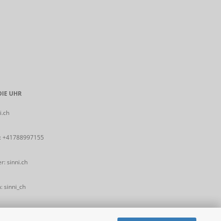
IE UHR
i.ch
:
+41788997155
: sinni.ch
 sinni_ch