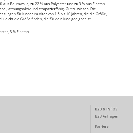
% aus Baumwolle, zu 22 % aus Polyester und zu 3 % aus Elastan
abel, atmungsaktiv und strapazierfähig. Gut zu wissen: Die
ssungen für Kinder im Alter von 1,5 bis 10 Jahren, die die Größe,
u leicht die Größe finden, die für dein Kind geeignet ist.
ster, 3 % Elastan
B2B & INFOS
B2B Anfragen
Karriere