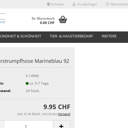
Schweiz
Kundenlogin
Merkzettel
Ihr Warenkorb
anslate
0.00 CHF
UNDHEIT & SCHÖNHEIT
TIER- & HAUSTIERBEDARF
WEITERE
rstrumpfhose Marineblau 92
V-14996
it:
ca. 5-7 Tage
stand:
24
Stück
9.95 CHF
inkl. 8.1% MwSt. inkl.Gratis
Versand