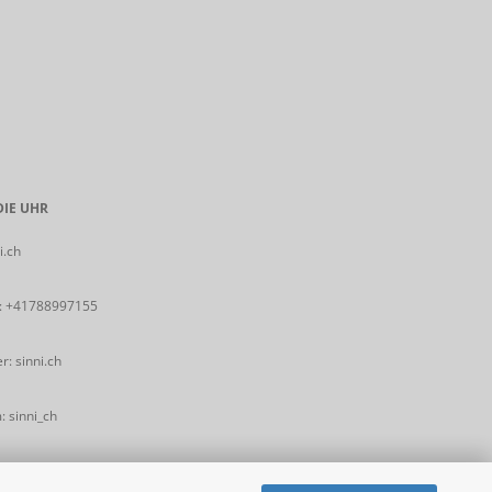
IE UHR
i.ch
:
+41788997155
: sinni.ch
 sinni_ch