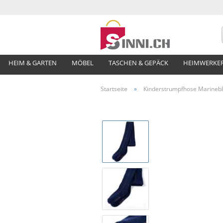
HEIM & GARTEN
MÖBEL
TASCHEN & GEPÄCK
HEIMWERKE
Startseite
»
Kinderstrumpfhose Marineb