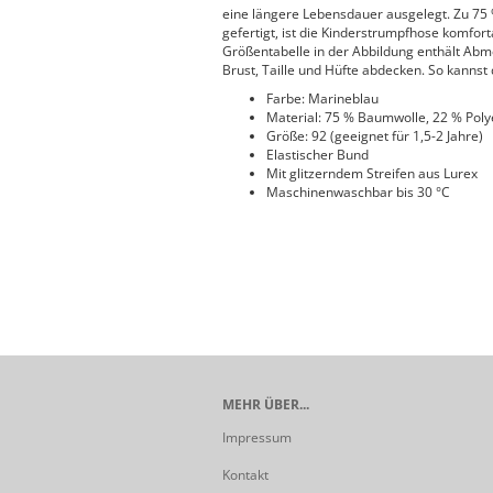
eine längere Lebensdauer ausgelegt. Zu 75 
gefertigt, ist die Kinderstrumpfhose komfort
Größentabelle in der Abbildung enthält Abme
Brust, Taille und Hüfte abdecken. So kannst d
Farbe: Marineblau
Material: 75 % Baumwolle, 22 % Polye
Größe: 92 (geeignet für 1,5-2 Jahre)
Elastischer Bund
Mit glitzerndem Streifen aus Lurex
Maschinenwaschbar bis 30 °C
MEHR ÜBER...
Impressum
Kontakt