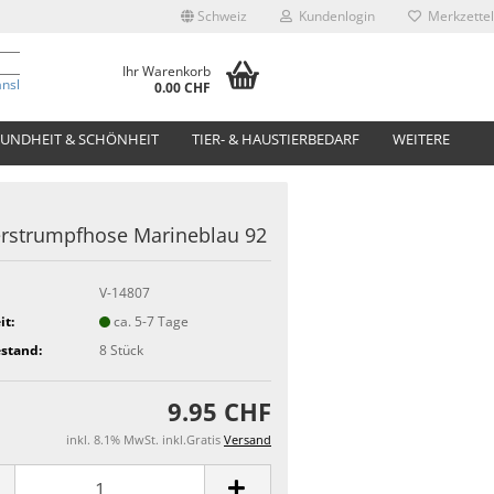
Schweiz
Kundenlogin
Merkzettel
Ihr Warenkorb
anslate
0.00 CHF
UNDHEIT & SCHÖNHEIT
TIER- & HAUSTIERBEDARF
WEITERE
rstrumpfhose Marineblau 92
V-14807
it:
ca. 5-7 Tage
stand:
8
Stück
9.95 CHF
inkl. 8.1% MwSt. inkl.Gratis
Versand