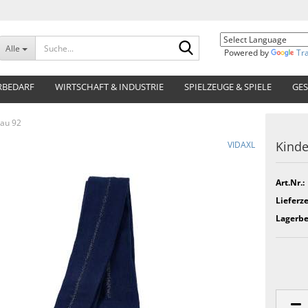
Suche...
Alle
Powered by
Tr
RBEDARF
WIRTSCHAFT & INDUSTRIE
SPIELZEUGE & SPIELE
GES
lau 92
Kinde
VIDAXL
Art.Nr.:
Lieferze
Lagerbe