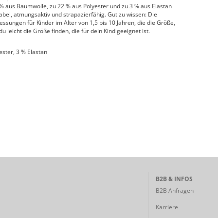
% aus Baumwolle, zu 22 % aus Polyester und zu 3 % aus Elastan
abel, atmungsaktiv und strapazierfähig. Gut zu wissen: Die
ssungen für Kinder im Alter von 1,5 bis 10 Jahren, die die Größe,
u leicht die Größe finden, die für dein Kind geeignet ist.
ster, 3 % Elastan
B2B & INFOS
B2B Anfragen
Karriere