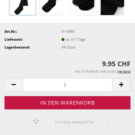
Art.Nr.:
V-14987
Lieferzeit:
ca. 5-7 Tage
Lagerbestand:
44
Stück
9.95 CHF
inkl. 8.1% MwSt. inkl.Gratis
Versand
AUF DEN MERKZETTEL