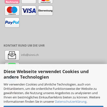
KONTAKT RUND UM DIE UHR
info@sinni.ch
Nachricht:
+41788997155
Diese Webseite verwendet Cookies und
andere Technologien
Messenger: sinni.ch
Wir verwenden Cookies und ähnliche Technologien, auch von
Drittanbietern, um die ordentliche Funktionsweise der Website zu
Instagram: sinni_ch
gewährleisten, die Nutzung unseres Angebotes zu analysieren und
Ihnen ein bestmögliches Einkaufserlebnis bieten zu können. Weitere
Informationen finden Sie in unserer
Datenschutzerklärung
.