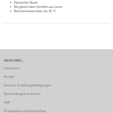
Elastischer Bund
Mit glitzerndem Streifen aus Lurex
Maschinenwaschbar bis 30 °C
MEHR ÜBER...
Impressum
Kontakt
Versand- & Zahlungsbedingungen
Rücksendung & Umtausch
AGB
Privatsphäre und Datenschutz