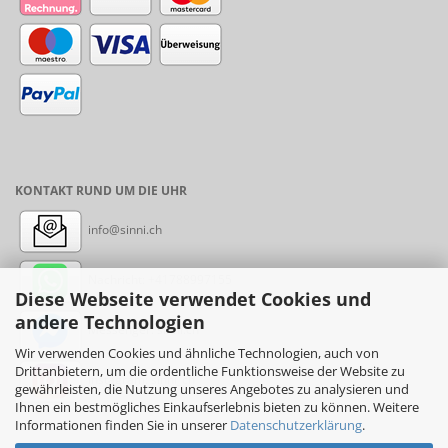
KONTAKT RUND UM DIE UHR
info@sinni.ch
Nachricht:
+41788997155
Diese Webseite verwendet Cookies und
andere Technologien
Messenger: sinni.ch
Wir verwenden Cookies und ähnliche Technologien, auch von
Drittanbietern, um die ordentliche Funktionsweise der Website zu
Instagram: sinni_ch
gewährleisten, die Nutzung unseres Angebotes zu analysieren und
Ihnen ein bestmögliches Einkaufserlebnis bieten zu können. Weitere
Informationen finden Sie in unserer
Datenschutzerklärung
.