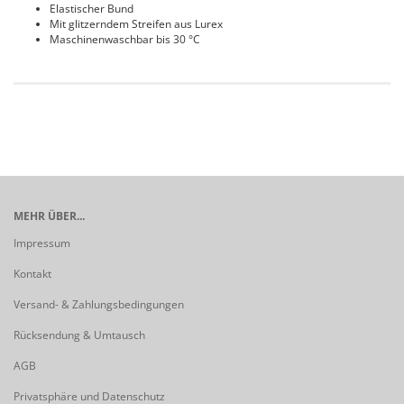
Elastischer Bund
Mit glitzerndem Streifen aus Lurex
Maschinenwaschbar bis 30 °C
MEHR ÜBER...
Impressum
Kontakt
Versand- & Zahlungsbedingungen
Rücksendung & Umtausch
AGB
Privatsphäre und Datenschutz