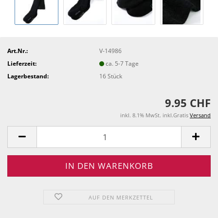
Art.Nr.:
V-14986
Lieferzeit:
ca. 5-7 Tage
Lagerbestand:
16
Stück
9.95 CHF
inkl. 8.1% MwSt. inkl.Gratis
Versand
AUF DEN MERKZETTEL