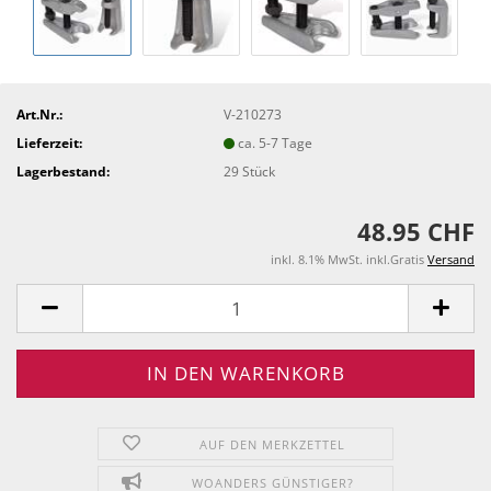
Art.Nr.:
V-210273
Lieferzeit:
ca. 5-7 Tage
Lagerbestand:
29
Stück
48.95 CHF
inkl. 8.1% MwSt. inkl.Gratis
Versand
AUF DEN MERKZETTEL
WOANDERS GÜNSTIGER?