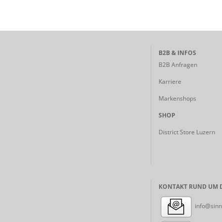
B2B & INFOS
B2B Anfragen
Karriere
Markenshops
SHOP
District Store Luzern
KONTAKT RUND UM D
info@sinn