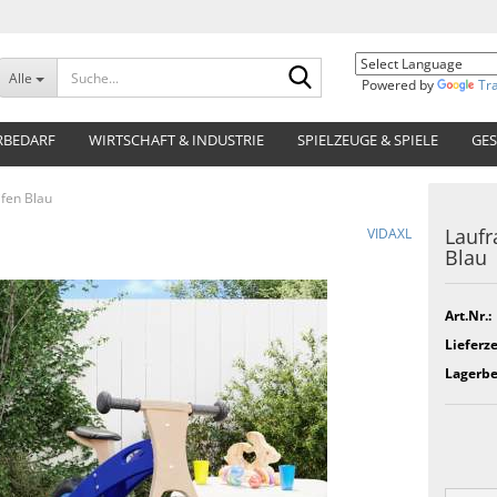
Suche...
Alle
Powered by
Tr
RBEDARF
WIRTSCHAFT & INDUSTRIE
SPIELZEUGE & SPIELE
GES
ifen Blau
Laufr
VIDAXL
Blau
Art.Nr.:
Lieferze
Lagerbe