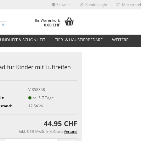
Schweiz
Kundenlogin
Merkzettel
Ihr Warenkorb
anslate
0.00 CHF
UNDHEIT & SCHÖNHEIT
TIER- & HAUSTIERBEDARF
WEITERE
ad für Kinder mit Luftreifen
V-358358
it:
ca. 5-7 Tage
stand:
12
Stück
44.95 CHF
inkl. 8.1% MwSt. inkl.Gratis
Versand