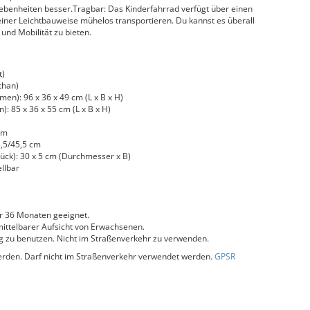
nebenheiten besser.Tragbar: Das Kinderfahrrad verfügt über einen
seiner Leichtbauweise mühelos transportieren. Du kannst es überall
nd Mobilität zu bieten.
t)
than)
n): 96 x 36 x 49 cm (L x B x H)
85 x 36 x 55 cm (L x B x H)
cm
3,5/45,5 cm
ück): 30 x 5 cm (Durchmesser x B)
llbar
r 36 Monaten geeignet.
ttelbarer Aufsicht von Erwachsenen.
zu benutzen. Nicht im Straßenverkehr zu verwenden.
erden. Darf nicht im Straßenverkehr verwendet werden.
GPSR