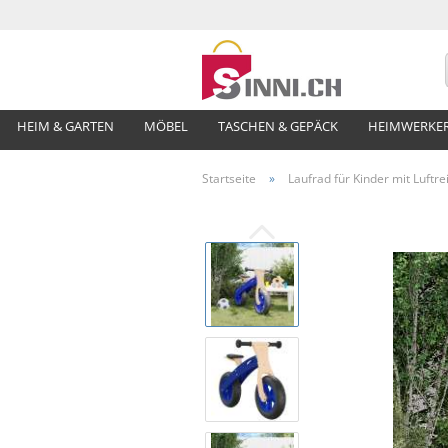
HEIM & GARTEN
MÖBEL
TASCHEN & GEPÄCK
HEIMWERKE
Startseite
»
Laufrad für Kinder mit Luftre