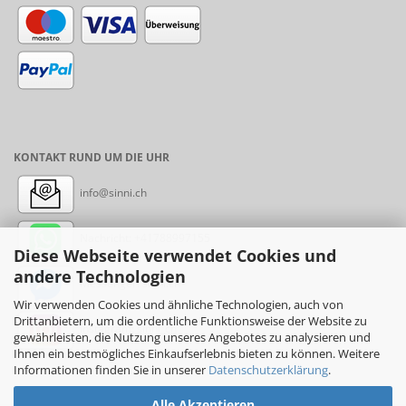
KONTAKT RUND UM DIE UHR
info@sinni.ch
Nachricht:
+41788997155
Diese Webseite verwendet Cookies und
andere Technologien
Messenger: sinni.ch
Wir verwenden Cookies und ähnliche Technologien, auch von
Drittanbietern, um die ordentliche Funktionsweise der Website zu
Instagram: sinni_ch
gewährleisten, die Nutzung unseres Angebotes zu analysieren und
Ihnen ein bestmögliches Einkaufserlebnis bieten zu können. Weitere
Informationen finden Sie in unserer
Datenschutzerklärung
.
Alle Akzeptieren