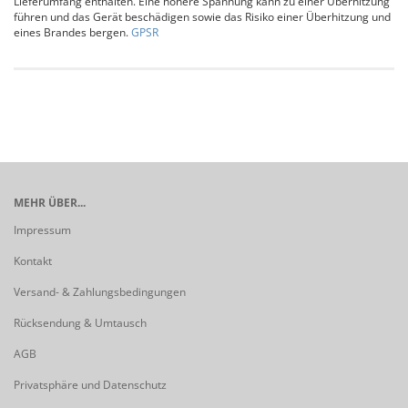
Lieferumfang enthalten. Eine höhere Spannung kann zu einer Überhitzung
führen und das Gerät beschädigen sowie das Risiko einer Überhitzung und
eines Brandes bergen.
GPSR
MEHR ÜBER...
Impressum
Kontakt
Versand- & Zahlungsbedingungen
Rücksendung & Umtausch
AGB
Privatsphäre und Datenschutz