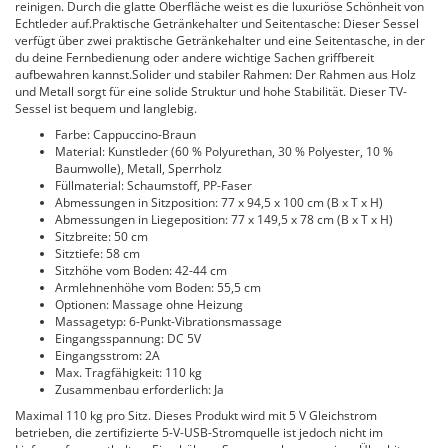
reinigen. Durch die glatte Oberfläche weist es die luxuriöse Schönheit von
Echtleder auf.Praktische Getränkehalter und Seitentasche: Dieser Sessel
verfügt über zwei praktische Getränkehalter und eine Seitentasche, in der
du deine Fernbedienung oder andere wichtige Sachen griffbereit
aufbewahren kannst.Solider und stabiler Rahmen: Der Rahmen aus Holz
und Metall sorgt für eine solide Struktur und hohe Stabilität. Dieser TV-
Sessel ist bequem und langlebig.
Farbe: Cappuccino-Braun
Material: Kunstleder (60 % Polyurethan, 30 % Polyester, 10 %
Baumwolle), Metall, Sperrholz
Füllmaterial: Schaumstoff, PP-Faser
Abmessungen in Sitzposition: 77 x 94,5 x 100 cm (B x T x H)
Abmessungen in Liegeposition: 77 x 149,5 x 78 cm (B x T x H)
Sitzbreite: 50 cm
Sitztiefe: 58 cm
Sitzhöhe vom Boden: 42-44 cm
Armlehnenhöhe vom Boden: 55,5 cm
Optionen: Massage ohne Heizung
Massagetyp: 6-Punkt-Vibrationsmassage
Eingangsspannung: DC 5V
Eingangsstrom: 2A
Max. Tragfähigkeit: 110 kg
Zusammenbau erforderlich: Ja
Maximal 110 kg pro Sitz. Dieses Produkt wird mit 5 V Gleichstrom
betrieben, die zertifizierte 5-V-USB-Stromquelle ist jedoch nicht im