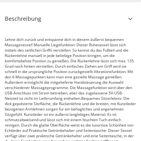
Beschreibung
Lehne dich zurück und entspanne dich in diesem äußerst bequemen
Massagesessel! Manuelle Liegefunktion: Dieser Ruhesessel lässt sich
mittels des seitlichen Griffs verstellen. So kannst du das Fußteil und die
Rückenlehne manuell in jede beliebige Position bringen, um die
komfortabelste Position zu genießen. Die Rückenlehne lässt sich max. 135
Grad nach hinten verstellen. Durch einfaches Ziehen am Griff wird sie
schnell in die ursprüngliche Position zurückgestellt.Vibrationsfunktion: Mit
den 6 Massagepunkten kann man eine gezielte Massage genießen.
Außerdem ermöglicht die mitgelieferte Handsteuerung die Auswahl
verschiedener Massageprogramme. Die Massagefunktion wird über den
USB-Anschluss mit Strom betrieben, aber das zugelassene 5V-USB-
Netzteil ist nicht im Lieferumfang enthalten.Bequemes Sitzerlebnis: Die
dick gepolsterte Sitzfläche, die Rückenlehne und die breiten, mit Kunstleder
bezogenen Armlehnen sorgen für ein behagliches und angenehmes
Sitzgefühl. Kunstleder ist ein äußerst langlebiges Material. Es ist
schmutzabweisend und lässt sich mit einem feuchten Tuch einfach
reinigen. Durch die glatte Oberfläche weist es die luxuriöse Schönheit von
Echtleder auf.Praktische Getränkehalter und Seitentasche: Dieser Sessel
verfügt über zwei praktische Getränkehalter und eine Seitentasche, in der