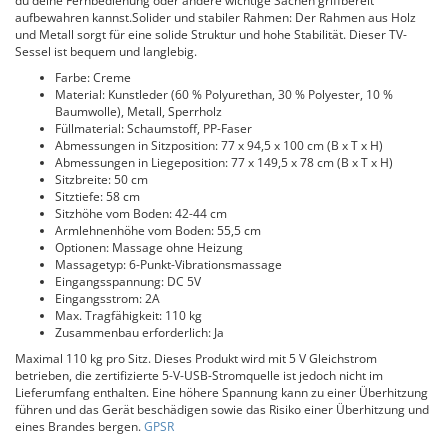
du deine Fernbedienung oder andere wichtige Sachen griffbereit
aufbewahren kannst.Solider und stabiler Rahmen: Der Rahmen aus Holz
und Metall sorgt für eine solide Struktur und hohe Stabilität. Dieser TV-
Sessel ist bequem und langlebig.
Farbe: Creme
Material: Kunstleder (60 % Polyurethan, 30 % Polyester, 10 %
Baumwolle), Metall, Sperrholz
Füllmaterial: Schaumstoff, PP-Faser
Abmessungen in Sitzposition: 77 x 94,5 x 100 cm (B x T x H)
Abmessungen in Liegeposition: 77 x 149,5 x 78 cm (B x T x H)
Sitzbreite: 50 cm
Sitztiefe: 58 cm
Sitzhöhe vom Boden: 42-44 cm
Armlehnenhöhe vom Boden: 55,5 cm
Optionen: Massage ohne Heizung
Massagetyp: 6-Punkt-Vibrationsmassage
Eingangsspannung: DC 5V
Eingangsstrom: 2A
Max. Tragfähigkeit: 110 kg
Zusammenbau erforderlich: Ja
Maximal 110 kg pro Sitz. Dieses Produkt wird mit 5 V Gleichstrom
betrieben, die zertifizierte 5-V-USB-Stromquelle ist jedoch nicht im
Lieferumfang enthalten. Eine höhere Spannung kann zu einer Überhitzung
führen und das Gerät beschädigen sowie das Risiko einer Überhitzung und
eines Brandes bergen.
GPSR