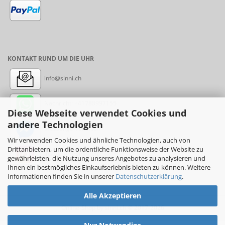
KONTAKT RUND UM DIE UHR
info@sinni.ch
Nachricht:
+41788997155
Diese Webseite verwendet Cookies und
andere Technologien
Messenger: sinni.ch
Wir verwenden Cookies und ähnliche Technologien, auch von
Drittanbietern, um die ordentliche Funktionsweise der Website zu
Instagram: sinni_ch
gewährleisten, die Nutzung unseres Angebotes zu analysieren und
Ihnen ein bestmögliches Einkaufserlebnis bieten zu können. Weitere
Informationen finden Sie in unserer
Datenschutzerklärung
.
Alle Akzeptieren
Online-Shop
by sinni.ch © 2017-2026