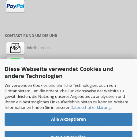
KONTAKT RUND UM DIE UHR
info@sinni.ch
Nachricht:
+41788997155
Diese Webseite verwendet Cookies und
andere Technologien
Messenger: sinni.ch
Wir verwenden Cookies und ähnliche Technologien, auch von
Drittanbietern, um die ordentliche Funktionsweise der Website zu
Instagram: sinni_ch
gewährleisten, die Nutzung unseres Angebotes zu analysieren und
Ihnen ein bestmögliches Einkaufserlebnis bieten zu können. Weitere
Informationen finden Sie in unserer
Datenschutzerklärung
.
Alle Akzeptieren
Online-Shop
by sinni.ch © 2017-2026