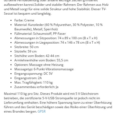
du deine Fernbedienung oder andere wichtige Sachen griffbereit
aufbewahren kannst.Solider und stabiler Rahmen: Der Rahmen aus Holz
und Metall sorgt für eine solide Struktur und hohe Stabilität. Dieser TV-
Sessel ist bequem und langlebig.
Farbe: Creme
Material: Kunstleder (60 % Polyurethan, 30 % Polyester, 10 %
Baumwolle), Metall, Sperrholz
Füllmaterial: Schaumstoff, PP-Faser
Abmessungen in Sitzposition: 74 x 89 x 100 cm (B x T x H)
Abmessungen in Liegeposition: 74 x 146 x 78 cm (B x T x H)
Sitzbreite: 50 cm
Sitztiefe: 59 cm
Sitzhöhe vom Boden: 42-44 cm
Armlehnenhöhe vom Boden: 55,5 cm
Optionen: Massage ohne Heizung
Massagetyp: 6-Punkt-Vibrationsmassage
Eingangsspannung: DC 5V
Eingangsstrom: 2A
Max. Tragfähigkeit: 110 kg
Zusammenbau erforderlich: Ja
Maximal 110 kg pro Sitz. Dieses Produkt wird mit 5 V Gleichstrom
betrieben, die zertifizierte 5-V-USB-Stromquelle ist jedoch nicht im
Lieferumfang enthalten. Eine höhere Spannung kann zu einer Überhitzung
führen und das Gerät beschädigen sowie das Risiko einer Überhitzung und
eines Brandes bergen.
GPSR