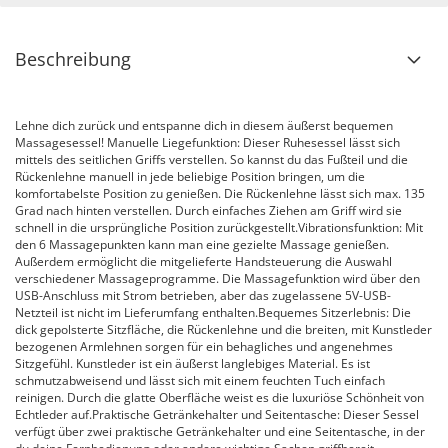
Beschreibung
Lehne dich zurück und entspanne dich in diesem äußerst bequemen
Massagesessel! Manuelle Liegefunktion: Dieser Ruhesessel lässt sich
mittels des seitlichen Griffs verstellen. So kannst du das Fußteil und die
Rückenlehne manuell in jede beliebige Position bringen, um die
komfortabelste Position zu genießen. Die Rückenlehne lässt sich max. 135
Grad nach hinten verstellen. Durch einfaches Ziehen am Griff wird sie
schnell in die ursprüngliche Position zurückgestellt.Vibrationsfunktion: Mit
den 6 Massagepunkten kann man eine gezielte Massage genießen.
Außerdem ermöglicht die mitgelieferte Handsteuerung die Auswahl
verschiedener Massageprogramme. Die Massagefunktion wird über den
USB-Anschluss mit Strom betrieben, aber das zugelassene 5V-USB-
Netzteil ist nicht im Lieferumfang enthalten.Bequemes Sitzerlebnis: Die
dick gepolsterte Sitzfläche, die Rückenlehne und die breiten, mit Kunstleder
bezogenen Armlehnen sorgen für ein behagliches und angenehmes
Sitzgefühl. Kunstleder ist ein äußerst langlebiges Material. Es ist
schmutzabweisend und lässt sich mit einem feuchten Tuch einfach
reinigen. Durch die glatte Oberfläche weist es die luxuriöse Schönheit von
Echtleder auf.Praktische Getränkehalter und Seitentasche: Dieser Sessel
verfügt über zwei praktische Getränkehalter und eine Seitentasche, in der