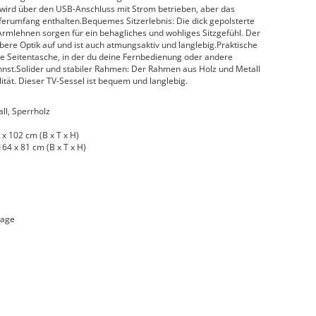
rd über den USB-Anschluss mit Strom betrieben, aber das
eferumfang enthalten.Bequemes Sitzerlebnis: Die dick gepolsterte
 Armlehnen sorgen für ein behagliches und wohliges Sitzgefühl. Der
ubere Optik auf und ist auch atmungsaktiv und langlebig.Praktische
ne Seitentasche, in der du deine Fernbedienung oder andere
nnst.Solider und stabiler Rahmen: Der Rahmen aus Holz und Metall
lität. Dieser TV-Sessel ist bequem und langlebig.
all, Sperrholz
 x 102 cm (B x T x H)
64 x 81 cm (B x T x H)
sage