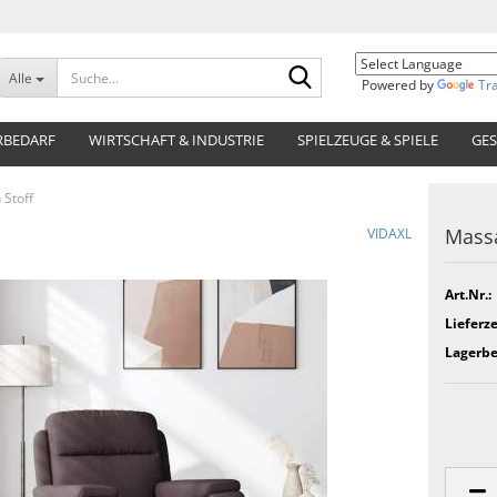
Suche...
Alle
Powered by
Tr
RBEDARF
WIRTSCHAFT & INDUSTRIE
SPIELZEUGE & SPIELE
GES
Stoff
Massa
VIDAXL
Art.Nr.:
Lieferze
Lagerbe