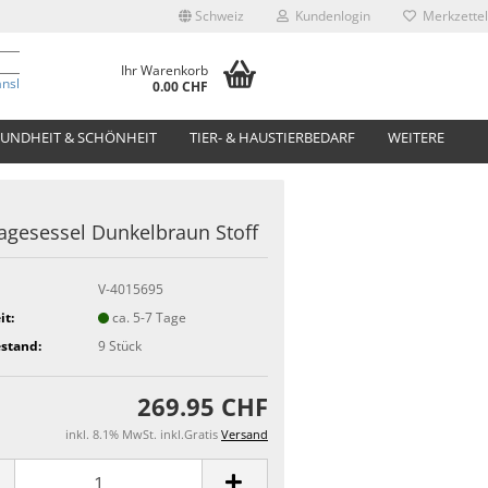
Schweiz
Kundenlogin
Merkzettel
Ihr Warenkorb
anslate
0.00 CHF
UNDHEIT & SCHÖNHEIT
TIER- & HAUSTIERBEDARF
WEITERE
gesessel Dunkelbraun Stoff
V-4015695
it:
ca. 5-7 Tage
stand:
9
Stück
269.95 CHF
inkl. 8.1% MwSt. inkl.Gratis
Versand