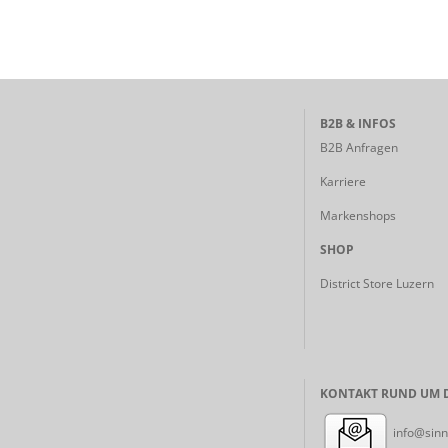
B2B & INFOS
B2B Anfragen
Karriere
Markenshops
SHOP
District Store Luzern
KONTAKT RUND UM D
info@sinn