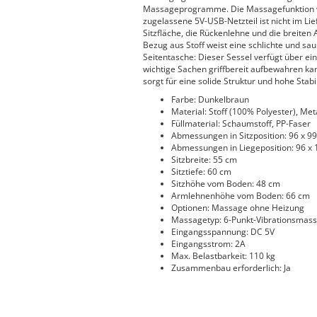
Massageprogramme. Die Massagefunktion wi
zugelassene 5V-USB-Netzteil ist nicht im Li
Sitzfläche, die Rückenlehne und die breiten
Bezug aus Stoff weist eine schlichte und sa
Seitentasche: Dieser Sessel verfügt über ei
wichtige Sachen griffbereit aufbewahren ka
sorgt für eine solide Struktur und hohe Stabi
Farbe: Dunkelbraun
Material: Stoff (100% Polyester), Met
Füllmaterial: Schaumstoff, PP-Faser
Abmessungen in Sitzposition: 96 x 99
Abmessungen in Liegeposition: 96 x 1
Sitzbreite: 55 cm
Sitztiefe: 60 cm
Sitzhöhe vom Boden: 48 cm
Armlehnenhöhe vom Boden: 66 cm
Optionen: Massage ohne Heizung
Massagetyp: 6-Punkt-Vibrationsmas
Eingangsspannung: DC 5V
Eingangsstrom: 2A
Max. Belastbarkeit: 110 kg
Zusammenbau erforderlich: Ja