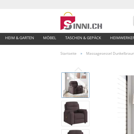
HEIM & GARTEN
MÖBEL
TASCHEN & GEPÄCK
HEIMWERKE
Startseite
»
Massagesessel Dunkelbraun 