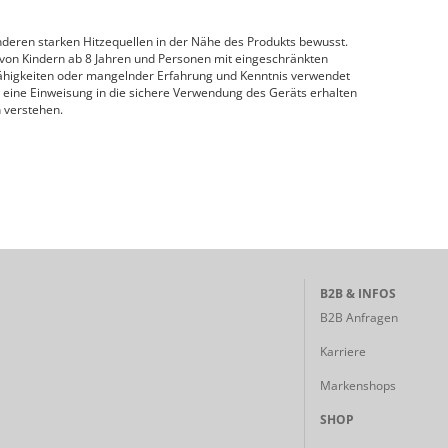
nderen starken Hitzequellen in der Nähe des Produkts bewusst.
 von Kindern ab 8 Jahren und Personen mit eingeschränkten
Fähigkeiten oder mangelnder Erfahrung und Kenntnis verwendet
 eine Einweisung in die sichere Verwendung des Geräts erhalten
 verstehen.
B2B & INFOS
B2B Anfragen
Karriere
Markenshops
SHOP