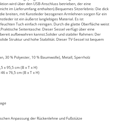
ion wird über den USB-Anschluss betrieben, der eine
(nicht im Lieferumfang enthalten).Bequemes Sitzerlebnis: Die dick
 die breiten, mit Kunstleder bezogenen Armlehnen sorgen für ein
leder ist ein äußerst langlebiges Material. Es ist
euchten Tuch einfach reinigen. Durch die glatte Oberfläche weist
.Praktische Seitentasche: Dieser Sessel verfügt über eine
ffbereit aufbewahren kannst.Solider und stabiler Rahmen: Der
olide Struktur und hohe Stabilität. Dieser TV-Sessel ist bequem
an, 30 % Polyester, 10 % Baumwolle), Metall, Sperrholz
5 x 95,5 cm (B x T x H)
46 x 76,5 cm (B x T x H)
sage
ischen Anpassung der Rückenlehne und Fußstütze
z