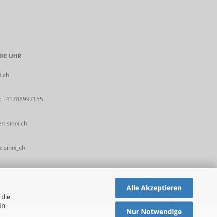
IE UHR
i.ch
:
+41788997155
: sinni.ch
 sinni_ch
Alle Akzeptieren
 die
in
Nur Notwendige