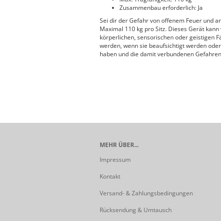
Zusammenbau erforderlich: Ja
Sei dir der Gefahr von offenem Feuer und a
Maximal 110 kg pro Sitz. Dieses Gerät kann
körperlichen, sensorischen oder geistigen 
werden, wenn sie beaufsichtigt werden oder
haben und die damit verbundenen Gefahren
MEHR ÜBER...
Impressum
Kontakt
Versand- & Zahlungsbedingungen
Rücksendung & Umtausch