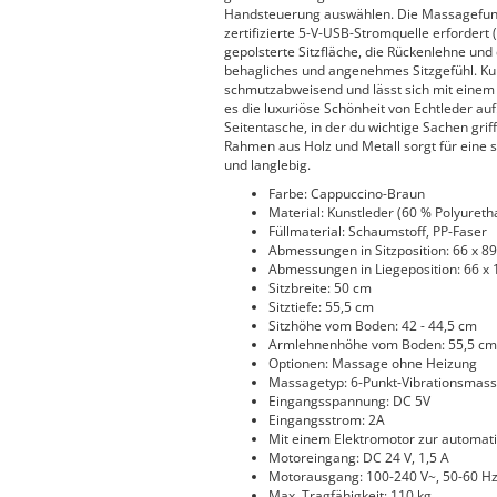
Handsteuerung auswählen. Die Massagefunkt
zertifizierte 5-V-USB-Stromquelle erfordert 
gepolsterte Sitzfläche, die Rückenlehne und
behagliches und angenehmes Sitzgefühl. Kunst
schmutzabweisend und lässt sich mit einem f
es die luxuriöse Schönheit von Echtleder auf
Seitentasche, in der du wichtige Sachen gri
Rahmen aus Holz und Metall sorgt für eine s
und langlebig.
Farbe: Cappuccino-Braun
Material: Kunstleder (60 % Polyureth
Füllmaterial: Schaumstoff, PP-Faser
Abmessungen in Sitzposition: 66 x 89,
Abmessungen in Liegeposition: 66 x 1
Sitzbreite: 50 cm
Sitztiefe: 55,5 cm
Sitzhöhe vom Boden: 42 - 44,5 cm
Armlehnenhöhe vom Boden: 55,5 cm
Optionen: Massage ohne Heizung
Massagetyp: 6-Punkt-Vibrationsmas
Eingangsspannung: DC 5V
Eingangsstrom: 2A
Mit einem Elektromotor zur automat
Motoreingang: DC 24 V, 1,5 A
Motorausgang: 100-240 V~, 50-60 H
Max. Tragfähigkeit: 110 kg