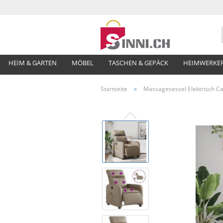
HEIM & GARTEN
MÖBEL
TASCHEN & GEPÄCK
HEIMWERKE
Startseite
»
Massagesessel Elektrisch C