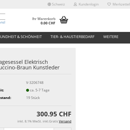
Schweiz
Kundenlogin
Merkzettel
Ihr Warenkorb
anslate
0.00 CHF
UNDHEIT & SCHÖNHEIT
TIER- & HAUSTIERBEDARF
WEITERE
gesessel Elektrisch
ccino-Braun Kunstleder
V-3206748
it:
ca. 5-7 Tage
stand:
19
Stück
300.95 CHF
inkl. 8.1% MwSt. inkl.Gratis
Versand