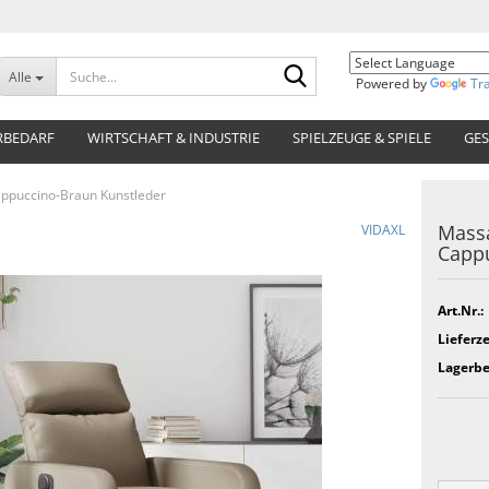
Suche...
Alle
Powered by
Tr
RBEDARF
WIRTSCHAFT & INDUSTRIE
SPIELZEUGE & SPIELE
GES
appuccino-Braun Kunstleder
Massa
VIDAXL
Cappu
Art.Nr.:
Lieferze
Lagerbe