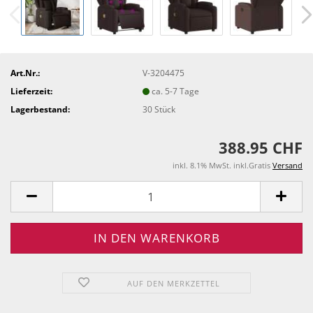
Art.Nr.:
V-3204475
Lieferzeit:
ca. 5-7 Tage
Lagerbestand:
30
Stück
388.95 CHF
inkl. 8.1% MwSt. inkl.Gratis
Versand
AUF DEN MERKZETTEL