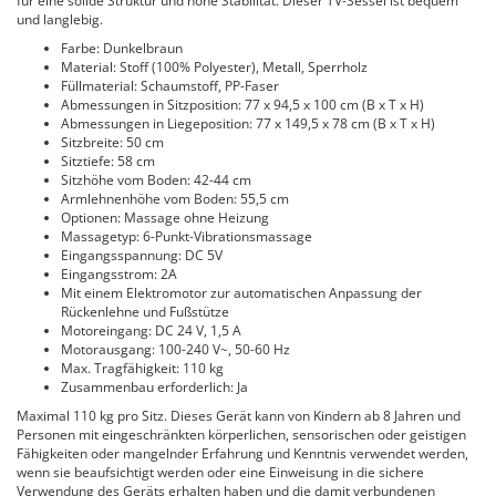
für eine solide Struktur und hohe Stabilität. Dieser TV-Sessel ist bequem
und langlebig.
Farbe: Dunkelbraun
Material: Stoff (100% Polyester), Metall, Sperrholz
Füllmaterial: Schaumstoff, PP-Faser
Abmessungen in Sitzposition: 77 x 94,5 x 100 cm (B x T x H)
Abmessungen in Liegeposition: 77 x 149,5 x 78 cm (B x T x H)
Sitzbreite: 50 cm
Sitztiefe: 58 cm
Sitzhöhe vom Boden: 42-44 cm
Armlehnenhöhe vom Boden: 55,5 cm
Optionen: Massage ohne Heizung
Massagetyp: 6-Punkt-Vibrationsmassage
Eingangsspannung: DC 5V
Eingangsstrom: 2A
Mit einem Elektromotor zur automatischen Anpassung der
Rückenlehne und Fußstütze
Motoreingang: DC 24 V, 1,5 A
Motorausgang: 100-240 V~, 50-60 Hz
Max. Tragfähigkeit: 110 kg
Zusammenbau erforderlich: Ja
Maximal 110 kg pro Sitz. Dieses Gerät kann von Kindern ab 8 Jahren und
Personen mit eingeschränkten körperlichen, sensorischen oder geistigen
Fähigkeiten oder mangelnder Erfahrung und Kenntnis verwendet werden,
wenn sie beaufsichtigt werden oder eine Einweisung in die sichere
Verwendung des Geräts erhalten haben und die damit verbundenen