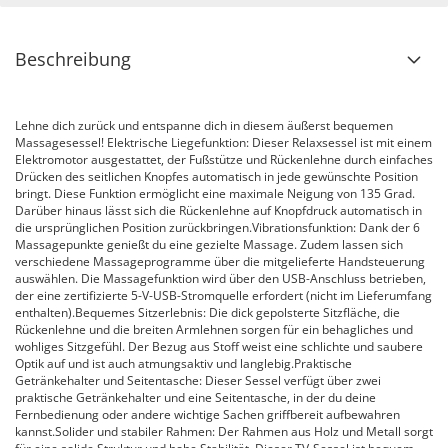
Beschreibung
Lehne dich zurück und entspanne dich in diesem äußerst bequemen
Massagesessel! Elektrische Liegefunktion: Dieser Relaxsessel ist mit einem
Elektromotor ausgestattet, der Fußstütze und Rückenlehne durch einfaches
Drücken des seitlichen Knopfes automatisch in jede gewünschte Position
bringt. Diese Funktion ermöglicht eine maximale Neigung von 135 Grad.
Darüber hinaus lässt sich die Rückenlehne auf Knopfdruck automatisch in
die ursprünglichen Position zurückbringen.Vibrationsfunktion: Dank der 6
Massagepunkte genießt du eine gezielte Massage. Zudem lassen sich
verschiedene Massageprogramme über die mitgelieferte Handsteuerung
auswählen. Die Massagefunktion wird über den USB-Anschluss betrieben,
der eine zertifizierte 5-V-USB-Stromquelle erfordert (nicht im Lieferumfang
enthalten).Bequemes Sitzerlebnis: Die dick gepolsterte Sitzfläche, die
Rückenlehne und die breiten Armlehnen sorgen für ein behagliches und
wohliges Sitzgefühl. Der Bezug aus Stoff weist eine schlichte und saubere
Optik auf und ist auch atmungsaktiv und langlebig.Praktische
Getränkehalter und Seitentasche: Dieser Sessel verfügt über zwei
praktische Getränkehalter und eine Seitentasche, in der du deine
Fernbedienung oder andere wichtige Sachen griffbereit aufbewahren
kannst.Solider und stabiler Rahmen: Der Rahmen aus Holz und Metall sorgt