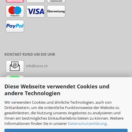
KONTAKT RUND UM DIE UHR
info@sinni.ch
Nachricht:
+41788997155
Diese Webseite verwendet Cookies und
andere Technologien
Messenger: sinni.ch
Wir verwenden Cookies und ähnliche Technologien, auch von
Drittanbietern, um die ordentliche Funktionsweise der Website zu
Instagram: sinni_ch
gewährleisten, die Nutzung unseres Angebotes zu analysieren und
Ihnen ein bestmögliches Einkaufserlebnis bieten zu können. Weitere
Informationen finden Sie in unserer
Datenschutzerklärung
.