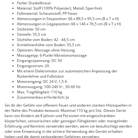
Farbe: Dunkelbraun
Material: Stoff (100% Polyester), Metall, Sperrholz
Füllmaterial: Schaumstoff, PP-Faser
Abmessungen in Sitzposition: 66 x 89,5 x 95,5 cm (B x T x H)
Abmessungen in Liegeposition: 66 x 146 x 76,5 cm (B x T x H)
Sitzbreite: 50 cm
Sitztiefe: 55,5 cm
Sitzhöhe vom Boden: 42 - 44,5 cm
Armlehnenhöhe vom Boden: 55,5 cm
Optionen: Massage ohne Heizung
Massagetyp: 6-Punkt-Vibrationsmassage
Eingangsspannung: DC 5V
Eingangsstrom: 2A
Mit einem Elektromotor zur automatischen Anpassung der
Rückenlehne und Fußstütze
Motoreingang: DC 24 V, 1,5 A
Motorausgang: 100-240 V~, 50-60 Hz
Max. Tragfähigkeit: 110 kg
Zusammenbau erforderlich: Ja
Sei dir der Gefahr von offenem Feuer und anderen starken Hitzequellen in
der Nähe des Produkts bewusst. Maximal 110 kg pro Sitz. Dieses Gerät
kann von Kindern ab 8 Jahren und Personen mit eingeschränkten
körperlichen, sensorischen oder geistigen Fähigkeiten oder mangelnder
Erfahrung und Kenntnis verwendet werden, wenn sie beaufsichtigt werden
oder eine Einweisung in die sichere Verwendung des Geräts erhalten
haben und die damit verbundenen Gefahren verstehen.