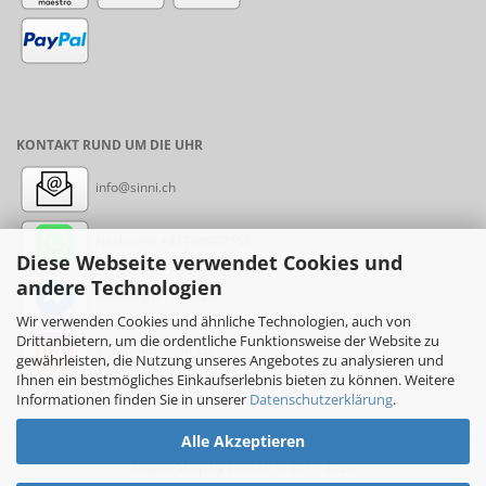
KONTAKT RUND UM DIE UHR
info@sinni.ch
Nachricht:
+41788997155
Diese Webseite verwendet Cookies und
andere Technologien
Messenger: sinni.ch
Wir verwenden Cookies und ähnliche Technologien, auch von
Drittanbietern, um die ordentliche Funktionsweise der Website zu
Instagram: sinni_ch
gewährleisten, die Nutzung unseres Angebotes zu analysieren und
Ihnen ein bestmögliches Einkaufserlebnis bieten zu können. Weitere
Informationen finden Sie in unserer
Datenschutzerklärung
.
Alle Akzeptieren
Online-Shop
by sinni.ch © 2017-2026