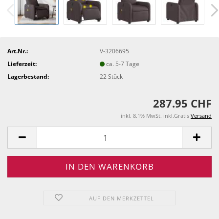
Art.Nr.:
V-3206695
Lieferzeit:
ca. 5-7 Tage
Lagerbestand:
22
Stück
287.95 CHF
inkl. 8.1% MwSt. inkl.Gratis
Versand
AUF DEN MERKZETTEL