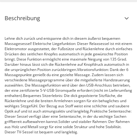
Beschreibung
Lehne dich zurück und entspanne dich in diesem äußerst bequemen
Massagesessel! Elektrische Liegefunktion: Dieser Relaxsessel ist mit einem
Elektromotor ausgestattet, der Fußstütze und Rückenlehne durch einfaches
Drücken des seitlichen Knopfes automatisch in jede gewünschte Position
bringt. Diese Funktion ermöglicht eine maximale Neigung von 135 Grad.
Darüber hinaus lässt sich die Rückenlehne auf Knopfdruck automatisch in
die ursprünglichen Position zurückbringen.Vibrationsfunktion: Dank der 6
Massagepunkte genießt du eine gezielte Massage. Zudem lassen sich
verschiedene Massageprogramme über die mitgelieferte Handsteuerung
auswählen. Die Massagefunktion wird über den USB-Anschluss betrieben,
der eine zertifizierte 5-V-USB-Stromquelle erfordert (nicht im Lieferumfang
enthalten).Bequemes Sitzerlebnis: Die dick gepolsterte Sitzfläche, die
Rückenlehne und die breiten Armlehnen sorgen für ein behagliches und
wohliges Sitzgefühl. Der Bezug aus Stoff weist eine schlichte und saubere
Optik auf und ist auch atmungsaktiv und langlebig.Praktische Seitentasche:
Dieser Sessel verfügt über eine Seitentasche, in der du wichtige Sachen
griffbereit aufbewahren kannst.Solider und stabiler Rahmen: Der Rahmen
aus Holz und Metall sorgt für eine solide Struktur und hohe Stabilität.
Dieser TV-Sessel ist bequem und langlebig.