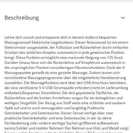
Beschreibung
Lehne dich zurück und entspanne dich in diesem äußerst bequemen
Massagesessel! Elektrische Liegefunktion: Dieser Relaxsessel ist mit einem
Elektromotor ausgestattet, der Fußstütze und Rückenlehne durch einfaches
Drücken des seitlichen Knopfes automatisch in jede gewünschte Position
bringt. Diese Funktion ermöglicht eine maximale Neigung von 135 Grad.
Darüber hinaus lässt sich die Rückenlehne auf Knopfdruck automatisch in
die ursprünglichen Position zurückbringen.Vibrationsfunktion: Dank der 6
Massagepunkte genießt du eine gezielte Massage. Zudem lassen sich
verschiedene Massageprogramme über die mitgelieferte Handsteuerung
auswählen. Die Massagefunktion wird über den USB-Anschluss betrieben,
der eine zertifizierte 5-V-USB-Stromquelle erfordert (nicht im Lieferumfang
enthalten).Bequemes Sitzerlebnis: Die dick gepolsterte Sitzfläche, die
Rückenlehne und die breiten Armlehnen sorgen für ein behagliches und
wohliges Sitzgefühl. Der Bezug aus Stoff weist eine schlichte und saubere
Optik auf und ist auch atmungsaktiv und langlebig.Praktische
Getränkehalter und Seitentasche: Dieser Sessel verfügt über zwei
praktische Getränkehalter und eine Seitentasche, in der du deine
Fernbedienung oder andere wichtige Sachen griffbereit aufbewahren
kannst.Solider und stabiler Rahmen: Der Rahmen aus Holz und Metall sorgt