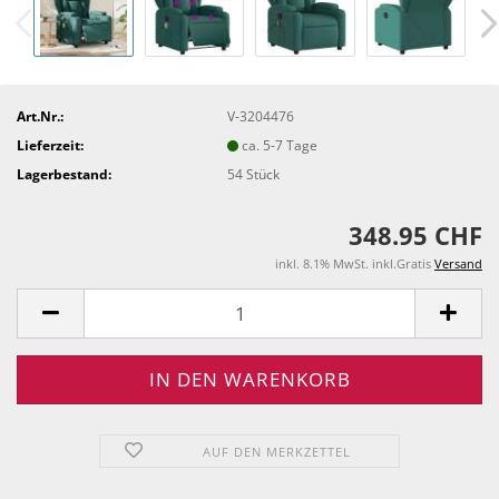
Art.Nr.:
V-3204476
Lieferzeit:
ca. 5-7 Tage
Lagerbestand:
54
Stück
348.95 CHF
inkl. 8.1% MwSt. inkl.Gratis
Versand
AUF DEN MERKZETTEL