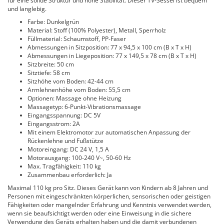
für eine solide Struktur und hohe Stabilität. Dieser TV-Sessel ist bequem
und langlebig.
Farbe: Dunkelgrün
Material: Stoff (100% Polyester), Metall, Sperrholz
Füllmaterial: Schaumstoff, PP-Faser
Abmessungen in Sitzposition: 77 x 94,5 x 100 cm (B x T x H)
Abmessungen in Liegeposition: 77 x 149,5 x 78 cm (B x T x H)
Sitzbreite: 50 cm
Sitztiefe: 58 cm
Sitzhöhe vom Boden: 42-44 cm
Armlehnenhöhe vom Boden: 55,5 cm
Optionen: Massage ohne Heizung
Massagetyp: 6-Punkt-Vibrationsmassage
Eingangsspannung: DC 5V
Eingangsstrom: 2A
Mit einem Elektromotor zur automatischen Anpassung der
Rückenlehne und Fußstütze
Motoreingang: DC 24 V, 1,5 A
Motorausgang: 100-240 V~, 50-60 Hz
Max. Tragfähigkeit: 110 kg
Zusammenbau erforderlich: Ja
Maximal 110 kg pro Sitz. Dieses Gerät kann von Kindern ab 8 Jahren und
Personen mit eingeschränkten körperlichen, sensorischen oder geistigen
Fähigkeiten oder mangelnder Erfahrung und Kenntnis verwendet werden,
wenn sie beaufsichtigt werden oder eine Einweisung in die sichere
Verwendung des Geräts erhalten haben und die damit verbundenen