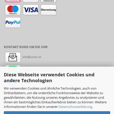
KONTAKT RUND UM DIE UHR
info@sinni.ch
Nachricht:
+41788997155
Diese Webseite verwendet Cookies und
andere Technologien
Messenger: sinni.ch
Wir verwenden Cookies und ähnliche Technologien, auch von
Drittanbietern, um die ordentliche Funktionsweise der Website zu
Instagram: sinni_ch
gewährleisten, die Nutzung unseres Angebotes zu analysieren und
Ihnen ein bestmögliches Einkaufserlebnis bieten zu können. Weitere
Informationen finden Sie in unserer
Datenschutzerklärung
.