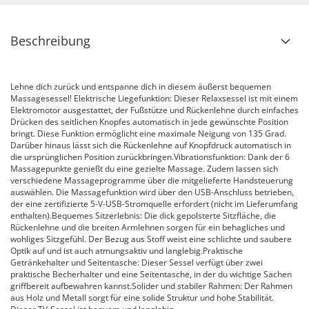
Beschreibung
Lehne dich zurück und entspanne dich in diesem äußerst bequemen
Massagesessel! Elektrische Liegefunktion: Dieser Relaxsessel ist mit einem
Elektromotor ausgestattet, der Fußstütze und Rückenlehne durch einfaches
Drücken des seitlichen Knopfes automatisch in jede gewünschte Position
bringt. Diese Funktion ermöglicht eine maximale Neigung von 135 Grad.
Darüber hinaus lässt sich die Rückenlehne auf Knopfdruck automatisch in
die ursprünglichen Position zurückbringen.Vibrationsfunktion: Dank der 6
Massagepunkte genießt du eine gezielte Massage. Zudem lassen sich
verschiedene Massageprogramme über die mitgelieferte Handsteuerung
auswählen. Die Massagefunktion wird über den USB-Anschluss betrieben,
der eine zertifizierte 5-V-USB-Stromquelle erfordert (nicht im Lieferumfang
enthalten).Bequemes Sitzerlebnis: Die dick gepolsterte Sitzfläche, die
Rückenlehne und die breiten Armlehnen sorgen für ein behagliches und
wohliges Sitzgefühl. Der Bezug aus Stoff weist eine schlichte und saubere
Optik auf und ist auch atmungsaktiv und langlebig.Praktische
Getränkehalter und Seitentasche: Dieser Sessel verfügt über zwei
praktische Becherhalter und eine Seitentasche, in der du wichtige Sachen
griffbereit aufbewahren kannst.Solider und stabiler Rahmen: Der Rahmen
aus Holz und Metall sorgt für eine solide Struktur und hohe Stabilität.