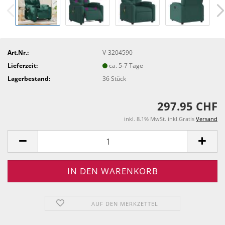
Art.Nr.:
V-3204590
Lieferzeit:
ca. 5-7 Tage
Lagerbestand:
36
Stück
297.95 CHF
inkl. 8.1% MwSt. inkl.Gratis
Versand
AUF DEN MERKZETTEL