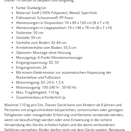
Dieser TV-Sessel ist bequem und langlebig.
Farbe: Dunkelgrün
Material: Stoff (100% Polyester), Metall, Sperrholz
Füllmaterial: Schaumstoff, PP-Faser
Abmessungen in Sitzposition: 74 x 89 x 100 cm (B x T x H)
Abmessungen in Liegeposition: 74 x 146 x 78 cm (B x T x H)
Sitzbreite: 50 cm
Sitztiefe: 59 cm
Sitzhöhe vom Boden: 42-44 cm
Armlehnenhöhe vom Boden: 55,5 cm
Optionen: Massage ohne Heizung
Massagetyp: 6-Punkt-Vibrationsmassage
Eingangsspannung: DC 5V
Eingangsstrom: 2A
Mit einem Elektromotor zur automatischen Anpassung der
Rückenlehne und Fußstütze
Motoreingang: DC 24 V, 1,5 A
Motorausgang: 100-240 V~, 50-60 Hz
Max. Tragfähigkeit: 110 kg
Zusammenbau erforderlich: Ja
Maximal 110 kg pro Sitz. Dieses Gerät kann von Kindern ab 8 Jahren und
Personen mit eingeschränkten körperlichen, sensorischen oder geistigen
Fähigkeiten oder mangelnder Erfahrung und Kenntnis verwendet werden,
wenn sie beaufsichtigt werden oder eine Einweisung in die sichere
Verwendung des Geräts erhalten haben und die damit verbundenen
Gefahren verstehen. Kinder dürfen nicht mit dem Gerät spielen. Reinigung