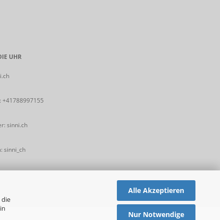
IE UHR
i.ch
:
+41788997155
: sinni.ch
 sinni_ch
Alle Akzeptieren
 die
in
Nur Notwendige