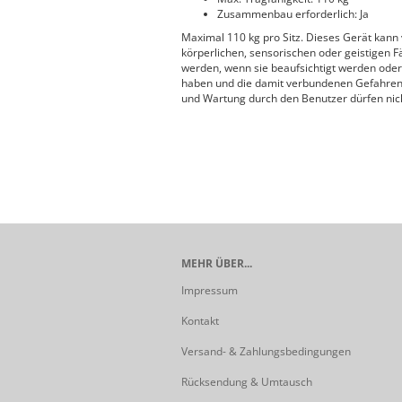
Zusammenbau erforderlich: Ja
Maximal 110 kg pro Sitz. Dieses Gerät kann
körperlichen, sensorischen oder geistigen 
werden, wenn sie beaufsichtigt werden oder
haben und die damit verbundenen Gefahren v
und Wartung durch den Benutzer dürfen nich
MEHR ÜBER...
Impressum
Kontakt
Versand- & Zahlungsbedingungen
Rücksendung & Umtausch