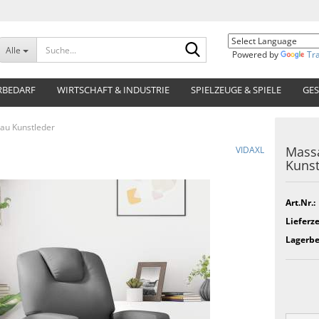
Suche...
Alle
Powered by
Tr
RBEDARF
WIRTSCHAFT & INDUSTRIE
SPIELZEUGE & SPIELE
GES
au Kunstleder
Massa
VIDAXL
Kunst
Art.Nr.:
Lieferze
Lagerbe