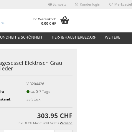
Schweiz
Kundenlogin
Merkzettel
Ihr Warenkorb
anslate
0.00 CHF
UNDHEIT & SCHÖNHEIT
TIER- & HAUSTIERBEDARF
WEITERE
gesessel Elektrisch Grau
leder
V-3204426
it:
ca. 5-7 Tage
stand:
33
Stück
303.95 CHF
inkl. 8.1% MwSt. inkl.Gratis
Versand