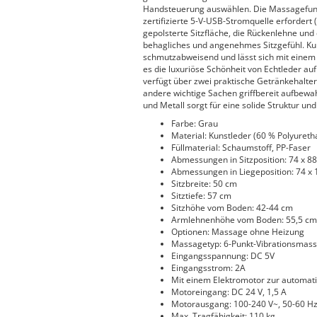
Handsteuerung auswählen. Die Massagefunkt
zertifizierte 5-V-USB-Stromquelle erfordert 
gepolsterte Sitzfläche, die Rückenlehne und
behagliches und angenehmes Sitzgefühl. Kunst
schmutzabweisend und lässt sich mit einem f
es die luxuriöse Schönheit von Echtleder au
verfügt über zwei praktische Getränkehalter
andere wichtige Sachen griffbereit aufbewa
und Metall sorgt für eine solide Struktur und
Farbe: Grau
Material: Kunstleder (60 % Polyureth
Füllmaterial: Schaumstoff, PP-Faser
Abmessungen in Sitzposition: 74 x 88 
Abmessungen in Liegeposition: 74 x 1
Sitzbreite: 50 cm
Sitztiefe: 57 cm
Sitzhöhe vom Boden: 42-44 cm
Armlehnenhöhe vom Boden: 55,5 cm
Optionen: Massage ohne Heizung
Massagetyp: 6-Punkt-Vibrationsmas
Eingangsspannung: DC 5V
Eingangsstrom: 2A
Mit einem Elektromotor zur automat
Motoreingang: DC 24 V, 1,5 A
Motorausgang: 100-240 V~, 50-60 H
Max. Tragfähigkeit: 110 kg