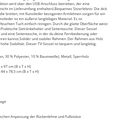
ion wird über den USB-Anschluss betrieben, der eine
(nicht im Lieferumfang enthalten).Bequemes Sitzerlebnis: Die dick
 die breiten, mit Kunstleder bezogenen Armlehnen sorgen für ein
leder ist ein äußerst langlebiges Material. Es ist
euchten Tuch einfach reinigen. Durch die glatte Oberfläche weist
f.Praktische Getränkehalter und Seitentasche: Dieser Sessel
 und eine Seitentasche, in der du deine Fernbedienung oder
hren kannst.Solider und stabiler Rahmen: Der Rahmen aus Holz
 hohe Stabilität. Dieser TV-Sessel ist bequem und langlebig.
an, 30 % Polyester, 10 % Baumwolle), Metall, Sperrholz
x 97 cm (B x T x H)
44 x 78,5 cm (B x T x H)
sage
ischen Anpassung der Rückenlehne und Fußstütze
z