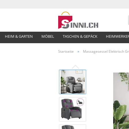
HEIM & GARTEN
MÖBEL
TASCHEN & GEPÄCK
HEIMWERKE
Startseite
»
Massagesessel Elektrisch Gr