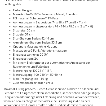
für eine solide Struktur und hohe Stabilität. Dieser TV-Sessel ist bequem
und langlebig.
Farbe: Hellgrau
Material: Stoff (100% Polyester), Metall, Sperrholz
Füllmaterial: Schaumstoff, PP-Faser
Abmessungen in Sitzposition: 74 x 88 x 97 cm (B x T x H)
Abmessungen in Liegeposition: 74 x 144 x 78,5 cm (B x T x H)
Sitzbreite: 50 cm
Sitztiefe: 57 cm
Sitzhöhe vom Boden: 42-44 cm
Armlehnenhöhe vom Boden: 55,5 cm
Optionen: Massage ohne Heizung
Massagetyp: 6-Punkt-Vibrationsmassage
Eingangsspannung: DC 5V
Eingangsstrom: 2A
Mit einem Elektromotor zur automatischen Anpassung der
Rückenlehne und Fußstütze
Motoreingang: DC 24 V, 1,5 A
Motorausgang: 100-240 V~, 50-60 Hz
Max. Tragfähigkeit: 110 kg
Zusammenbau erforderlich: Ja
Maximal 110 kg pro Sitz. Dieses Gerät kann von Kindern ab 8 Jahren und
Personen mit eingeschränkten körperlichen, sensorischen oder geistigen
Fähigkeiten oder mangelnder Erfahrung und Kenntnis verwendet werden,
wenn sie beaufsichtigt werden oder eine Einweisung in die sichere
Verwendung des Geräts erhalten haben und die damit verbundenen