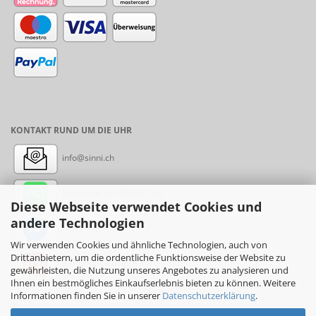
KONTAKT RUND UM DIE UHR
info@sinni.ch
Nachricht:
+41788997155
Diese Webseite verwendet Cookies und
andere Technologien
Messenger: sinni.ch
Wir verwenden Cookies und ähnliche Technologien, auch von
Drittanbietern, um die ordentliche Funktionsweise der Website zu
Instagram: sinni_ch
gewährleisten, die Nutzung unseres Angebotes zu analysieren und
Ihnen ein bestmögliches Einkaufserlebnis bieten zu können. Weitere
Informationen finden Sie in unserer
Datenschutzerklärung
.