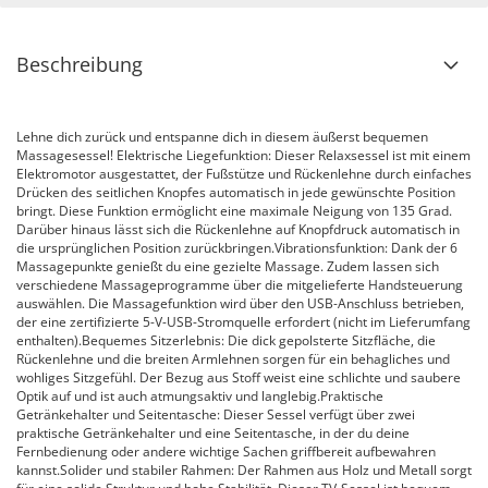
Beschreibung
Lehne dich zurück und entspanne dich in diesem äußerst bequemen
Massagesessel! Elektrische Liegefunktion: Dieser Relaxsessel ist mit einem
Elektromotor ausgestattet, der Fußstütze und Rückenlehne durch einfaches
Drücken des seitlichen Knopfes automatisch in jede gewünschte Position
bringt. Diese Funktion ermöglicht eine maximale Neigung von 135 Grad.
Darüber hinaus lässt sich die Rückenlehne auf Knopfdruck automatisch in
die ursprünglichen Position zurückbringen.Vibrationsfunktion: Dank der 6
Massagepunkte genießt du eine gezielte Massage. Zudem lassen sich
verschiedene Massageprogramme über die mitgelieferte Handsteuerung
auswählen. Die Massagefunktion wird über den USB-Anschluss betrieben,
der eine zertifizierte 5-V-USB-Stromquelle erfordert (nicht im Lieferumfang
enthalten).Bequemes Sitzerlebnis: Die dick gepolsterte Sitzfläche, die
Rückenlehne und die breiten Armlehnen sorgen für ein behagliches und
wohliges Sitzgefühl. Der Bezug aus Stoff weist eine schlichte und saubere
Optik auf und ist auch atmungsaktiv und langlebig.Praktische
Getränkehalter und Seitentasche: Dieser Sessel verfügt über zwei
praktische Getränkehalter und eine Seitentasche, in der du deine
Fernbedienung oder andere wichtige Sachen griffbereit aufbewahren
kannst.Solider und stabiler Rahmen: Der Rahmen aus Holz und Metall sorgt