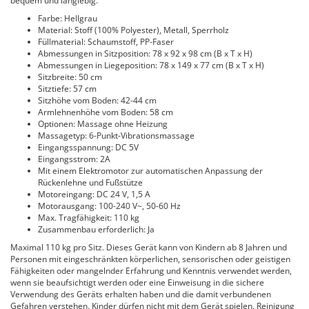
bequem und langlebig.
Farbe: Hellgrau
Material: Stoff (100% Polyester), Metall, Sperrholz
Füllmaterial: Schaumstoff, PP-Faser
Abmessungen in Sitzposition: 78 x 92 x 98 cm (B x T x H)
Abmessungen in Liegeposition: 78 x 149 x 77 cm (B x T x H)
Sitzbreite: 50 cm
Sitztiefe: 57 cm
Sitzhöhe vom Boden: 42-44 cm
Armlehnenhöhe vom Boden: 58 cm
Optionen: Massage ohne Heizung
Massagetyp: 6-Punkt-Vibrationsmassage
Eingangsspannung: DC 5V
Eingangsstrom: 2A
Mit einem Elektromotor zur automatischen Anpassung der
Rückenlehne und Fußstütze
Motoreingang: DC 24 V, 1,5 A
Motorausgang: 100-240 V~, 50-60 Hz
Max. Tragfähigkeit: 110 kg
Zusammenbau erforderlich: Ja
Maximal 110 kg pro Sitz. Dieses Gerät kann von Kindern ab 8 Jahren und
Personen mit eingeschränkten körperlichen, sensorischen oder geistigen
Fähigkeiten oder mangelnder Erfahrung und Kenntnis verwendet werden,
wenn sie beaufsichtigt werden oder eine Einweisung in die sichere
Verwendung des Geräts erhalten haben und die damit verbundenen
Gefahren verstehen. Kinder dürfen nicht mit dem Gerät spielen. Reinigung