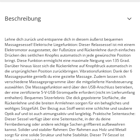
Beschreibung
Lehne dich zurück und entspanne dich in diesem äußerst bequemen
Massagesessel! Elektrische Liegefunktion: Dieser Relaxsessel ist mit einem
Elektromotor ausgestattet, der Fußstütze und Rückenlehne durch einfaches
Drücken des seitlichen Knopfes automatisch in jede gewünschte Position
bringt. Diese Funktion ermöglicht eine maximale Neigung von 135 Grad.
Darüber hinaus lässt sich die Rückenlehne auf Knopfdruck automatisch in
die ursprünglichen Position zurückbringen. Vibrationsfunktion: Dank der 6
Massagepunkte genießt du eine gezielte Massage. Zudem lassen sich
verschiedene Massageprogramme über die mitgelieferte Handsteuerung
auswählen. Die Massagefunktion wird über den USB-Anschluss betrieben,
der eine zertifizierte 5-V-USB-Stromquelle erfordert (nicht im Lieferumfang
enthalten). Bequemes Sitzerlebnis: Die dick gepolsterte Sitzfläche, die
Rückenlehne und die breiten Armlehnen sorgen für ein behagliches und
wohliges Sitzgefühl. Der Bezug aus Stoff weist eine schlichte und saubere
Optik auf und ist auch atmungsaktiv und langlebig. Praktische Seitentasche:
Dieser Sessel verfügt über eine Seitentasche, in der du deine
Fernbedienung oder andere wichtige Sachen griffbereit aufbewahren
kannst. Solider und stabiler Rahmen: Der Rahmen aus Holz und Metall
sorgt für eine solide Struktur und hohe Stabilität. Dieser TV-Sessel ist