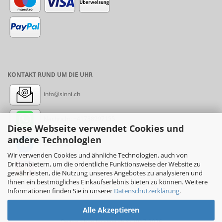
KONTAKT RUND UM DIE UHR
info@sinni.ch
Nachricht:
+41788997155
Diese Webseite verwendet Cookies und
andere Technologien
Messenger: sinni.ch
Wir verwenden Cookies und ähnliche Technologien, auch von
Drittanbietern, um die ordentliche Funktionsweise der Website zu
Instagram: sinni_ch
gewährleisten, die Nutzung unseres Angebotes zu analysieren und
Ihnen ein bestmögliches Einkaufserlebnis bieten zu können. Weitere
Informationen finden Sie in unserer
Datenschutzerklärung
.
Alle Akzeptieren
Online-Shop
by sinni.ch © 2017-2026