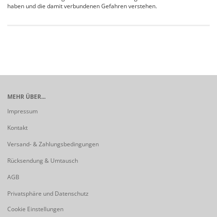
haben und die damit verbundenen Gefahren verstehen.
MEHR ÜBER...
Impressum
Kontakt
Versand- & Zahlungsbedingungen
Rücksendung & Umtausch
AGB
Privatsphäre und Datenschutz
Cookie Einstellungen