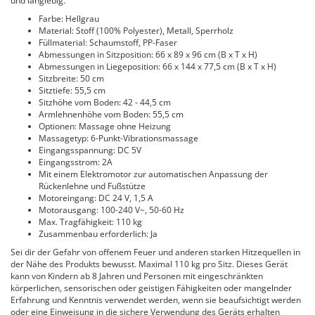
und langlebig.
Farbe: Hellgrau
Material: Stoff (100% Polyester), Metall, Sperrholz
Füllmaterial: Schaumstoff, PP-Faser
Abmessungen in Sitzposition: 66 x 89 x 96 cm (B x T x H)
Abmessungen in Liegeposition: 66 x 144 x 77,5 cm (B x T x H)
Sitzbreite: 50 cm
Sitztiefe: 55,5 cm
Sitzhöhe vom Boden: 42 - 44,5 cm
Armlehnenhöhe vom Boden: 55,5 cm
Optionen: Massage ohne Heizung
Massagetyp: 6-Punkt-Vibrationsmassage
Eingangsspannung: DC 5V
Eingangsstrom: 2A
Mit einem Elektromotor zur automatischen Anpassung der
Rückenlehne und Fußstütze
Motoreingang: DC 24 V, 1,5 A
Motorausgang: 100-240 V~, 50-60 Hz
Max. Tragfähigkeit: 110 kg
Zusammenbau erforderlich: Ja
Sei dir der Gefahr von offenem Feuer und anderen starken Hitzequellen in
der Nähe des Produkts bewusst. Maximal 110 kg pro Sitz. Dieses Gerät
kann von Kindern ab 8 Jahren und Personen mit eingeschränkten
körperlichen, sensorischen oder geistigen Fähigkeiten oder mangelnder
Erfahrung und Kenntnis verwendet werden, wenn sie beaufsichtigt werden
oder eine Einweisung in die sichere Verwendung des Geräts erhalten