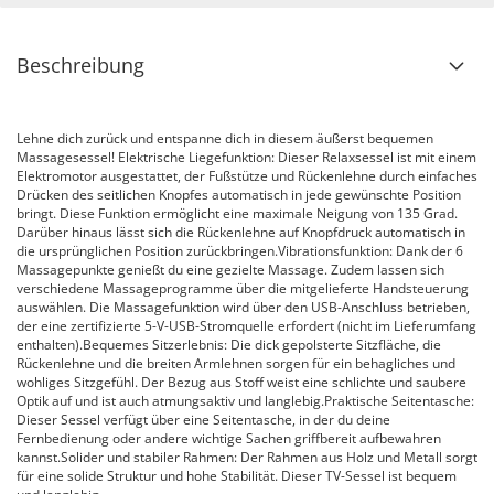
Beschreibung
Lehne dich zurück und entspanne dich in diesem äußerst bequemen
Massagesessel! Elektrische Liegefunktion: Dieser Relaxsessel ist mit einem
Elektromotor ausgestattet, der Fußstütze und Rückenlehne durch einfaches
Drücken des seitlichen Knopfes automatisch in jede gewünschte Position
bringt. Diese Funktion ermöglicht eine maximale Neigung von 135 Grad.
Darüber hinaus lässt sich die Rückenlehne auf Knopfdruck automatisch in
die ursprünglichen Position zurückbringen.Vibrationsfunktion: Dank der 6
Massagepunkte genießt du eine gezielte Massage. Zudem lassen sich
verschiedene Massageprogramme über die mitgelieferte Handsteuerung
auswählen. Die Massagefunktion wird über den USB-Anschluss betrieben,
der eine zertifizierte 5-V-USB-Stromquelle erfordert (nicht im Lieferumfang
enthalten).Bequemes Sitzerlebnis: Die dick gepolsterte Sitzfläche, die
Rückenlehne und die breiten Armlehnen sorgen für ein behagliches und
wohliges Sitzgefühl. Der Bezug aus Stoff weist eine schlichte und saubere
Optik auf und ist auch atmungsaktiv und langlebig.Praktische Seitentasche:
Dieser Sessel verfügt über eine Seitentasche, in der du deine
Fernbedienung oder andere wichtige Sachen griffbereit aufbewahren
kannst.Solider und stabiler Rahmen: Der Rahmen aus Holz und Metall sorgt
für eine solide Struktur und hohe Stabilität. Dieser TV-Sessel ist bequem